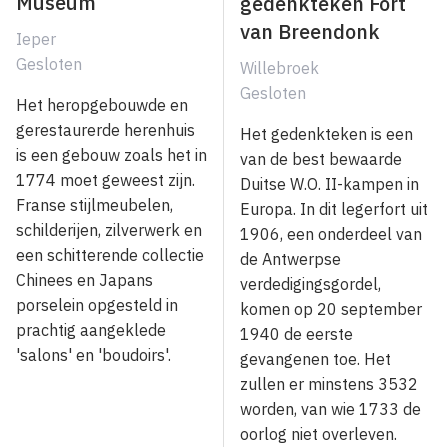
Museum
gedenkteken Fort
van Breendonk
Ieper
Gesloten
Willebroek
Gesloten
Het heropgebouwde en
gerestaurerde herenhuis
Het gedenkteken is een
is een gebouw zoals het in
van de best bewaarde
1774 moet geweest zijn.
Duitse W.O. II-kampen in
Franse stijlmeubelen,
Europa. In dit legerfort uit
schilderijen, zilverwerk en
1906, een onderdeel van
een schitterende collectie
de Antwerpse
Chinees en Japans
verdedigingsgordel,
porselein opgesteld in
komen op 20 september
prachtig aangeklede
1940 de eerste
'salons' en 'boudoirs'.
gevangenen toe. Het
zullen er minstens 3532
worden, van wie 1733 de
oorlog niet overleven.