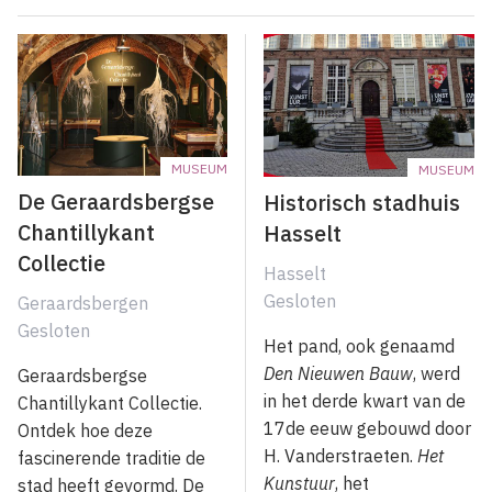
MUSEUM
MUSEUM
De Geraardsbergse
Historisch stadhuis
Chantillykant
Hasselt
Collectie
Hasselt
Gesloten
Geraardsbergen
Gesloten
Het pand, ook genaamd
Den Nieuwen Bauw
, werd
Geraardsbergse
in het derde kwart van de
Chantillykant Collectie.
17de eeuw gebouwd door
Ontdek hoe deze
H. Vanderstraeten.
Het
fascinerende traditie de
Kunstuur
, het
stad heeft gevormd. De