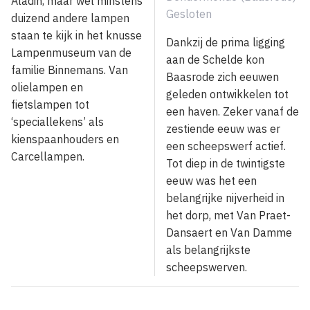
Aladin, maar wel minstens
Gesloten
duizend andere lampen
staan te kijk in het knusse
Dankzij de prima ligging
Lampenmuseum van de
aan de Schelde kon
familie Binnemans. Van
Baasrode zich eeuwen
olielampen en
geleden ontwikkelen tot
fietslampen tot
een haven. Zeker vanaf de
‘speciallekens’ als
zestiende eeuw was er
kienspaanhouders en
een scheepswerf actief.
Carcellampen.
Tot diep in de twintigste
eeuw was het een
belangrijke nijverheid in
het dorp, met Van Praet-
Dansaert en Van Damme
als belangrijkste
scheepswerven.