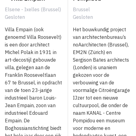
Elsene - Ixelles (Brussel)
Brussel
Gesloten
Gesloten
Villa Empain (ook
Het bouwkundig project
genoemd Villa Roosevelt)
van architectenbureau’s
is een door architect
noAarchitecten (Brussel),
Michel Polak in 1931 in
EM2N (Zürich) en
art-decostijl gebouwde
Sergison Bates architects
villa, gelegen aan de
(Londen) is unaniem
Franklin Rooseveltlaan
gekozen voor de
67 te Brussel, in opdracht
verbouwing van de
van de toen 23-jarige
voormalige Citroëngarage
industrieel baron Louis-
IJzer tot een nieuwe
Jean Empain, zoon van
cultuurpool, die onder de
industrieel Edouard
naam KANAL - Centre
Empain. De
Pompidou een museum
Boghossianstichting biedt
voor moderne en
het hele jaar door een rijk
hedendaagse kunst, een