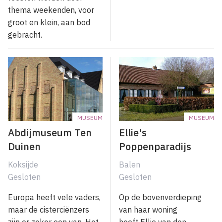
thema weekenden, voor
groot en klein, aan bod
gebracht.
MUSEUM
MUSEUM
Abdijmuseum Ten
Ellie's
Duinen
Poppenparadijs
Koksijde
Balen
Gesloten
Gesloten
Europa heeft vele vaders,
Op de bovenverdieping
maar de cisterciënzers
van haar woning
zijn er zeker een van. Het