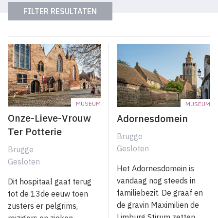
MUSEUM
MUSEUM
Onze-Lieve-Vrouw
Adornesdomein
Ter Potterie
Brugge
Gesloten
Brugge
Gesloten
Het Adornesdomein is
vandaag nog steeds in
Dit hospitaal gaat terug
familiebezit. De graaf en
tot de 13de eeuw toen
de gravin Maximilien de
zusters er pelgrims,
Limburg Stirum zetten
reizigers en zieken