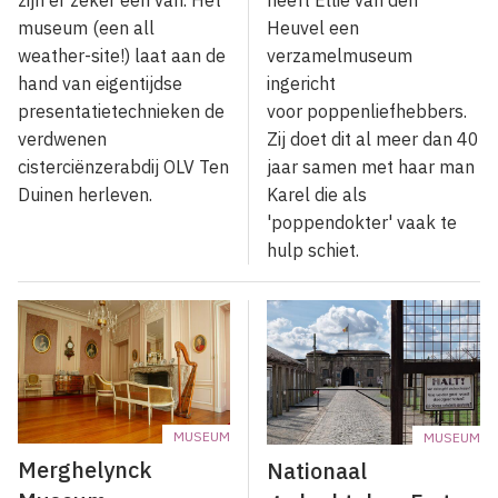
heeft Ellie van den
museum (een all
Heuvel een
weather-site!) laat aan de
verzamelmuseum
hand van eigentijdse
ingericht
presentatietechnieken de
voor poppenliefhebbers.
verdwenen
Zij doet dit al meer dan 40
cisterciënzerabdij OLV Ten
jaar samen met haar man
Duinen herleven.
Karel die als
'poppendokter' vaak te
hulp schiet.
MUSEUM
MUSEUM
Merghelynck
Nationaal