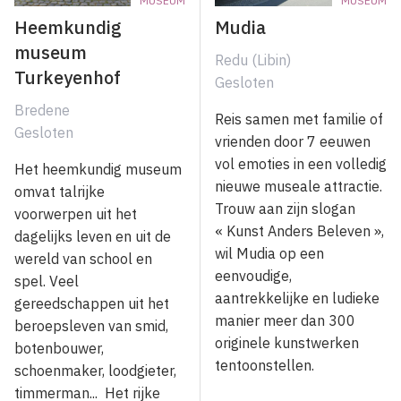
MUSEUM
MUSEUM
Heemkundig
Mudia
museum
Redu (Libin)
Turkeyenhof
Gesloten
Bredene
Reis samen met familie of
Gesloten
vrienden door 7 eeuwen
vol emoties in een volledig
Het heemkundig museum
nieuwe museale attractie.
omvat talrijke
Trouw aan zijn slogan
voorwerpen uit het
« Kunst Anders Beleven »,
dagelijks leven en uit de
wil Mudia op een
wereld van school en
eenvoudige,
spel. Veel
aantrekkelijke en ludieke
gereedschappen uit het
manier meer dan 300
beroepsleven van smid,
originele kunstwerken
botenbouwer,
tentoonstellen.
schoenmaker, loodgieter,
timmerman... Het rijke