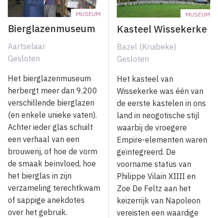
MUSEUM
MUSEUM
Bierglazenmuseum
Kasteel Wissekerke
Aartselaar
Bazel (Kruibeke)
Gesloten
Gesloten
Het bierglazenmuseum
Het kasteel van
herbergt meer dan 9.200
Wissekerke was één van
verschillende bierglazen
de eerste kastelen in ons
(en enkele unieke vaten).
land in neogotische stijl
Achter ieder glas schuilt
waarbij de vroegere
een verhaal van een
Empire-elementen waren
brouwerij, of hoe de vorm
geïntegreerd. De
de smaak beïnvloed, hoe
voorname status van
het bierglas in zijn
Philippe Vilain XIIII en
verzameling terechtkwam
Zoe De Feltz aan het
of sappige anekdotes
keizerrijk van Napoleon
over het gebruik.
vereisten een waardige