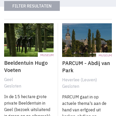
MUSEUM
MUSEUM
Beeldentuin Hugo
PARCUM - Abdij van
Voeten
Park
Geel
Heverlee (Leuven)
Gesloten
Gesloten
In de 15 hectare grote
PARCUM gaat in op
private Beeldentuin in
actuele thema's aan de
Geel (bezoek uitsluitend
hand van erfgoed uit
in groep en na afspraak)