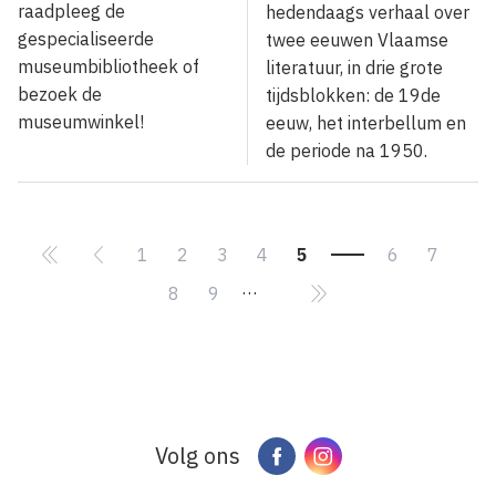
raadpleeg de
hedendaags verhaal over
gespecialiseerde
twee eeuwen Vlaamse
museumbibliotheek of
literatuur, in drie grote
bezoek de
tijdsblokken: de 19de
museumwinkel!
eeuw, het interbellum en
de periode na 1950.
Pagina
1
Pagina
2
Pagina
3
Pagina
4
Huidige
5
Pagina
6
Pagina
7
Paginering
pagina
…
Pagina
8
Pagina
9
Volg ons
Facebook
Instagram