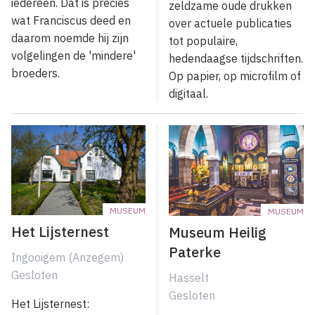
iedereen. Dat is precies
zeldzame oude drukken
wat Franciscus deed en
over actuele publicaties
daarom noemde hij zijn
tot populaire,
volgelingen de 'mindere'
hedendaagse tijdschriften.
broeders.
Op papier, op microfilm of
digitaal.
MUSEUM
MUSEUM
Het Lijsternest
Museum Heilig
Paterke
Ingooigem (Anzegem)
Gesloten
Hasselt
Gesloten
Het Lijsternest: