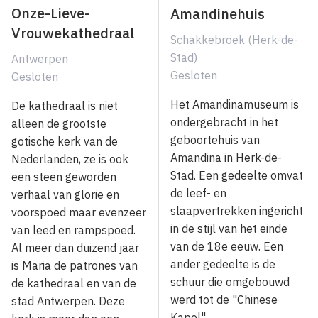
Onze-Lieve-
Amandinehuis
Vrouwekathedraal
Schakkebroek (Herk-de-
Stad)
Antwerpen
Gesloten
Gesloten
Het Amandinamuseum is
De kathedraal is niet
ondergebracht in het
alleen de grootste
geboortehuis van
gotische kerk van de
Amandina in Herk-de-
Nederlanden, ze is ook
Stad. Een gedeelte omvat
een steen geworden
de leef- en
verhaal van glorie en
slaapvertrekken ingericht
voorspoed maar evenzeer
in de stijl van het einde
van leed en rampspoed.
van de 18e eeuw. Een
Al meer dan duizend jaar
ander gedeelte is de
is Maria de patrones van
schuur die omgebouwd
de kathedraal en van de
werd tot de "Chinese
stad Antwerpen. Deze
Kapel".