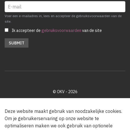
Voer een e-mailadres in, lees en accepteer de gebruiksvoorwaarden van de
site.
Ik accepteer de
gebruiksvoorwaarden
van de site
© OKV - 2026
Privacy policy
Cookie disclaimer
Footer
Deze website maakt gebruik van noodzakelijke cookies.
Om je gebruikerservaring op onze website te
optimaliseren maken we ook gebruik van optionele
Met steun van de Vlaamse Gemeenschap