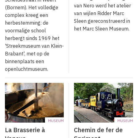
van Nero werd het atelier
(Bornem). Het volledige
van wijlen Ridder Marc
complex kreeg een
Sleen gereconstrueerd in
herbestemming: de
het Marc Sleen Museum.
voormalige school
herbergt sinds 1969 het
'Streekmuseum van Klein-
Brabant', met op de
binnenplaats een
openluchtmuseum.
MUSEUM
MUSEUM
La Brasserie à
Chemin de fer de