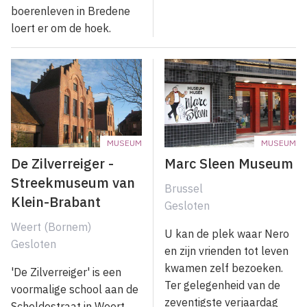
boerenleven in Bredene
loert er om de hoek.
MUSEUM
MUSEUM
De Zilverreiger -
Marc Sleen Museum
Streekmuseum van
Brussel
Klein-Brabant
Gesloten
Weert (Bornem)
U kan de plek waar Nero
Gesloten
en zijn vrienden tot leven
kwamen zelf bezoeken.
'De Zilverreiger' is een
Ter gelegenheid van de
voormalige school aan de
zeventigste verjaardag
Scheldestraat in Weert