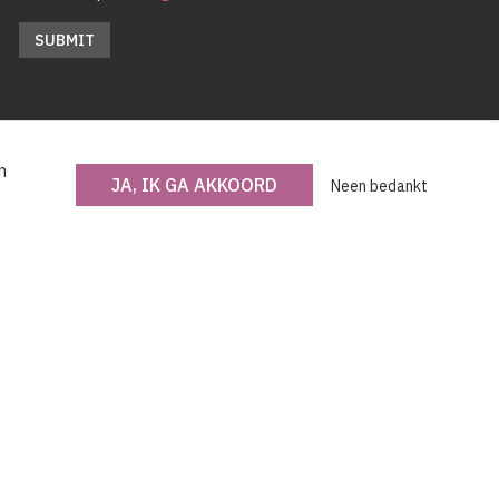
n
JA, IK GA AKKOORD
Neen bedankt
Met steun van de Vlaamse Gemeenschap