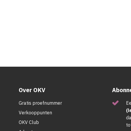
Over OKV
Abonne
Gratis proefnummer
Ee
(l
Verkooppunten
da
OKV Club
to