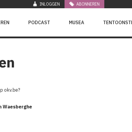
INLOGGEN
ABONNEREN
EREN
PODCAST
MUSEA
TENTOONST
en
op okv.be?
an Waesberghe