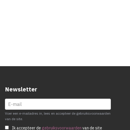
Newsletter
Voer een e-mailadres in, lees en accepteer de gebruiksvoorwaarden
van de site.
Ik accepteer de
gebruiksvoorwaarden
van de site