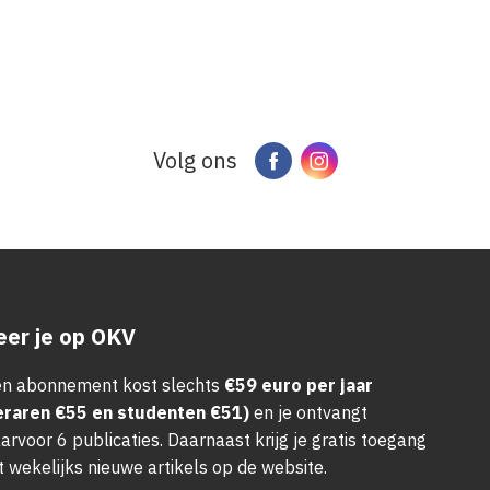
Volg ons
Facebook
Instagram
er je op OKV
n abonnement kost slechts
€59 euro per jaar
eraren €55 en studenten €51)
en je ontvangt
arvoor 6 publicaties. Daarnaast krijg je gratis toegang
t wekelijks nieuwe artikels op de website.