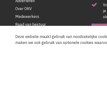
Adverteren
V
Over OKV
je
Medewerkers
ok
Raad van bestuur
ABO
Partners
Deze website maakt gebruik van noodzakelijke cooki
Contact
maken we ook gebruik van optionele cookies waarvo
© OKV - 2026
Privacy policy
Cookie disclaimer
Footer