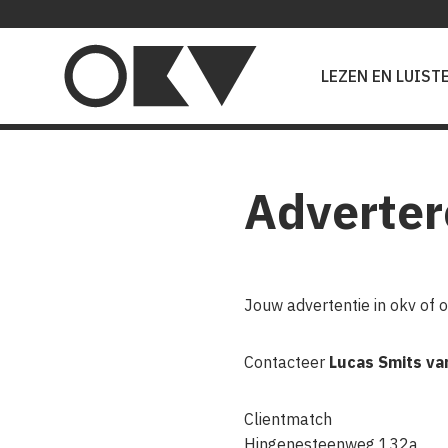
Main
navigation
LEZEN EN LUIST
Adverter
Jouw advertentie in okv of 
Contacteer
Lucas Smits v
Clientmatch
Hingenesteenweg 132a