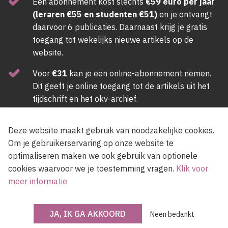
Een abonnement kost slechts
€59 euro per jaar
(leraren €55 en studenten €51)
en je ontvangt
daarvoor 6 publicaties. Daarnaast krijg je gratis
toegang tot wekelijks nieuwe artikels op de
website.
Voor
€31
kan je een online-abonnement nemen.
Dit geeft je online toegang tot de artikels uit het
tijdschrift en het okv-archief.
ABONNEER NU
Deze website maakt gebruik van noodzakelijke cookies.
Om je gebruikerservaring op onze website te
optimaliseren maken we ook gebruik van optionele
Newsletter
cookies waarvoor we je toestemming vragen.
Klik voor
meer informatie
Voer een e-mailadres in, lees en accepteer de gebruiksvoorwaarden van de
JA, IK GA AKKOORD
Neen bedankt
site.