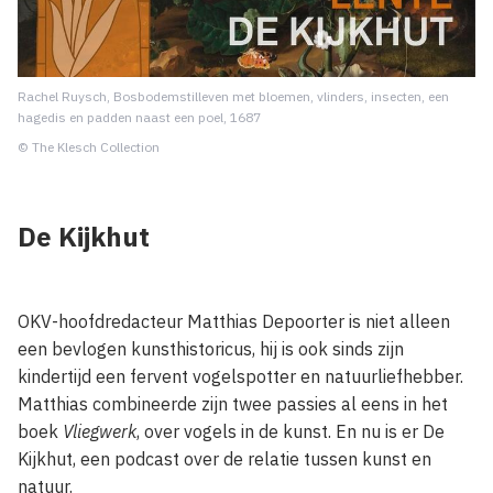
Rachel Ruysch, Bosbodemstilleven met bloemen, vlinders, insecten, een
hagedis en padden naast een poel, 1687
© The Klesch Collection
De Kijkhut
OKV-hoofdredacteur Matthias Depoorter is niet alleen
een bevlogen kunsthistoricus, hij is ook sinds zijn
kindertijd een fervent vogelspotter en natuurliefhebber.
Matthias combineerde zijn twee passies al eens in het
boek
Vliegwerk
, over vogels in de kunst. En nu is er De
Kijkhut, een podcast over de relatie tussen kunst en
natuur.