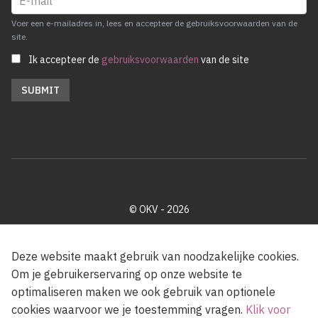
Voer een e-mailadres in, lees en accepteer de gebruiksvoorwaarden van de
site.
Ik accepteer de
gebruiksvoorwaarden
van de site
© OKV - 2026
Privacy policy
Cookie disclaimer
Footer
Deze website maakt gebruik van noodzakelijke cookies.
Om je gebruikerservaring op onze website te
optimaliseren maken we ook gebruik van optionele
Met steun van de Vlaamse Gemeenschap
cookies waarvoor we je toestemming vragen.
Klik voor