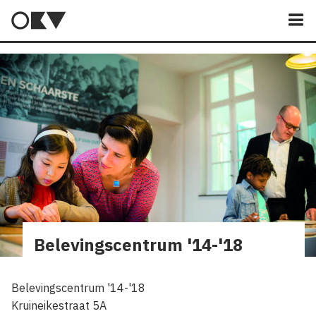
M
Belevingscentrum '14-'18
Belevingscentrum '14-'18
Kruineikestraat 5A