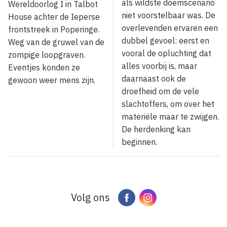
als wildste doemscenario
Wereldoorlog I in Talbot
niet voorstelbaar was. De
House achter de Ieperse
overlevenden ervaren een
frontstreek in Poperinge.
dubbel gevoel: eerst en
Weg van de gruwel van de
vooral de opluchting dat
zompige loopgraven.
alles voorbij is, maar
Eventjes konden ze
daarnaast ook de
gewoon weer mens zijn.
droefheid om de vele
slachtoffers, om over het
materiële maar te zwijgen.
De herdenking kan
beginnen.
Volg ons
Facebook
Instagram