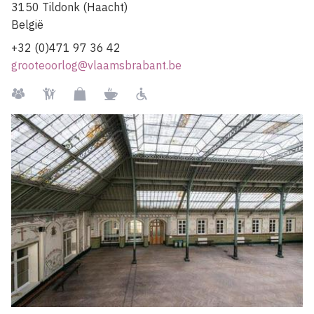
3150
Tildonk (Haacht)
België
+32 (0)471 97 36 42
grooteoorlog@vlaamsbrabant.be
Groepen
Kindvriendelijk
Museumshop
Restaurant
Rolstoelgebruiker