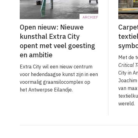
ARCHIEF
Open nieuw: Nieuwe
Carpet
kunsthal Extra City
textie
opent met veel goesting
symbo
en ambitie
Met de t
Critical 
Extra City wil een nieuw centrum
City in 
voor hedendaagse kunst zijn in een
Joachim 
voor­malig graansilocomplex op
van maat
het Antwerpse Eilandje.
textielk
wereld.