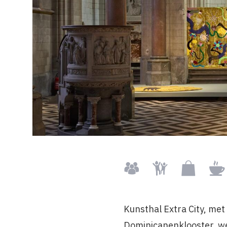
Groepen
Kindvriendelijk
Museumsho
Rest
Kunsthal Extra City, met 
Dominicanenklooster, w