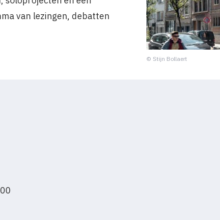
, soloprojecten en een
ma van lezingen, debatten
© Stijn Bollaert
:00