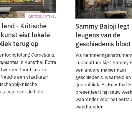
GRATIS ARTIKEL
land - Kritische
Sammy Baloji legt
lkunst eist lokale
leugens van de
liek terug op
geschiedenis bloot
entoonstelling
Carpetland.
Via herinneringsinstrument
Tapestries
in Kunsthal Extra
Lubacultuur kijkt Sammy B
Antwerpen toont curator
een andere manier naar
Naudts een staalkaart
geschiedenis, waarheid en
schappijkritische
geopolitiek. Bij Kunsthal E
unst van over de hele
presenteert hij nieuw werk
waaronder voor het eerst 
wandtapijten.