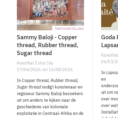
TENTOONSTELLING
Sammy Baloji - Copper
Goda P
thread, Rubber thread,
Lapsar
Sugar thread
Kunsthal
06/03/
Kunsthal Extra City
17/04/2026
tot
16/08/2026
In
Lapsa
en
In
Copper thread, Rubber thread,
onderzoe
Sugar thread
nodigt kunstenaar en
uit om n
regisseur Sammy Baloji bezoekers
over mom
uit om anders te kijken naar de
over wat
geschiedenis van koloniale
Installat
exploitatie in Centraal-Afrika en de