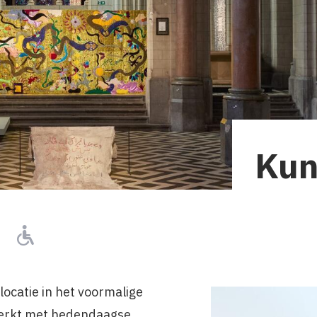
Kun
p
aurant
Rolstoelgebruiker
locatie in het voormalige
erkt met hedendaagse