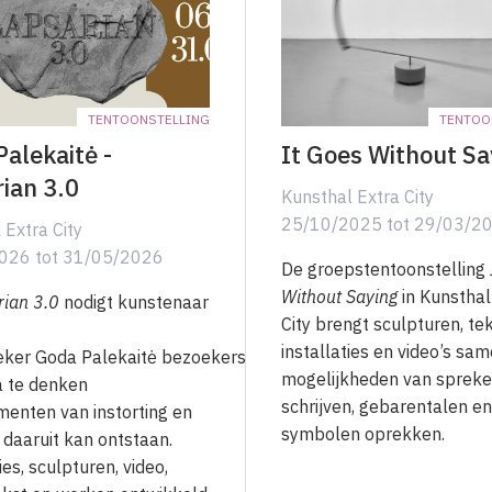
TENTOONSTELLING
TENTOO
alekaitė -
It Goes Without Sa
ian 3.0
Kunsthal Extra City
25/10/2025
tot
29/03/2
 Extra City
2026
tot
31/05/2026
De groepstentoonstelling
Without Saying
in Kunsthal
rian 3.0
nodigt kunstenaar
City brengt sculpturen, te
installaties en video’s sam
ker Goda Palekaitė bezoekers
mogelijkheden van spreke
a te denken
schrijven, gebarentalen en
enten van instorting en
symbolen oprekken.
 daaruit kan ontstaan.
ies, sculpturen, video,