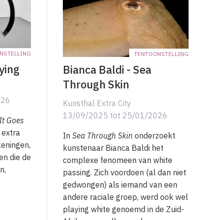
NSTELLING
TENTOONSTELLING
ying
Bianca Baldi - Sea
Through Skin
026
Kunsthal Extra City
13/09/2025
tot
25/01/2026
It Goes
 extra
In
Sea Through Skin
onderzoekt
keningen,
kunstenaar Bianca Baldi het
en die de
complexe fenomeen van white
n,
passing. Zich voordoen (al dan niet
gedwongen) als iemand van een
andere raciale groep, werd ook wel
playing white genoemd in de Zuid-