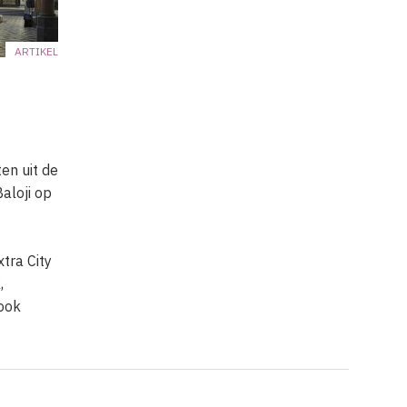
ARTIKEL
en uit de
aloji op
xtra City
,
ook