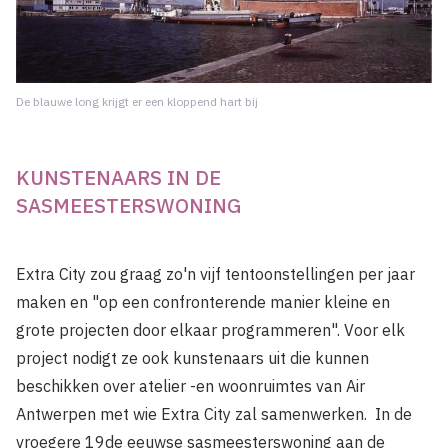
De blauwe long krijgt er een kloppend hart bij
KUNSTENAARS IN DE
SASMEESTERSWONING
Extra City zou graag zo'n vijf tentoonstel­lingen per jaar
maken en "op een confron­terende manier kleine en
grote projecten door elkaar programmeren". Voor elk
project nodigt ze ook kunstenaars uit die kunnen
beschikken over atelier -en woonruimtes van Air
Antwerpen met wie Extra City zal samenwerken. In de
vroegere 19de eeuwse sasmeesterswoning aan de