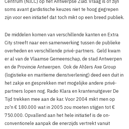
Centrum (NICC) op het Antwerpse Zuid. Vraag is of zijn
soms avant­ gardistische keuzes niet te hoog gegrepen
zijn voor een initiatief dat toch mikt op een breed publiek.
De middelen komen van verschillende kan­ten en Extra
City streeft naar een samenwer­king tussen de publieke
overheden en ver­schillende privé-partners. Geld kwam
er al van de Vlaamse Gemeenschap, de stad Antwerpen
en de Provincie Antwerpen. Ook de AhIers Axe Group
(logistieke en maritieme dienstverlening) deed een duit in
het zakje en gesprekken met mogelijke andere privé­-
partners lopen nog. Radio Klara en kran­tenuitgever De
Tijd trekken mee aan de kar. Voor 2004 mikt men op
zo'n € 180.000 wat in 2005 zou moeten stijgen tot €
750.000. Opvallend aan het hele initiatief is de on­
conventionele aanpak die enerzijds vertrekt vanuit