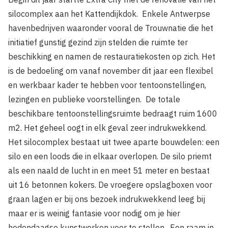
silocomplex aan het Kat­tendijkdok. Enkele Antwerpse
havenbedrijven waaron­der vooral de Trouwnatie die het
initiatief gunstig gezind zijn stelden die ruimte ter
beschikking en namen de restauratiekos­ten op zich. Het
is de bedoeling om vanaf november dit jaar een flexibel
en werkbaar kader te hebben voor tentoonstellingen,
lezingen en publieke voorstellingen. De totale
beschikbare tentoonstellingsruimte bedraagt ruim 1600
m2. Het geheel oogt in elk geval zeer indrukwekkend.
Het silocomplex bestaat uit twee aparte bouwdelen: een
silo en een loods die in elkaar overlopen. De silo priemt
als een naald de lucht in en meet 51 meter en bestaat
uit 16 betonnen kokers. De vroegere opslagboxen voor
graan lagen er bij ons bezoek indrukwekkend leeg bij
maar er is weinig fantasie voor nodig om je hier
hedendaagse kunstwerken voor te stel­len . Een raam in