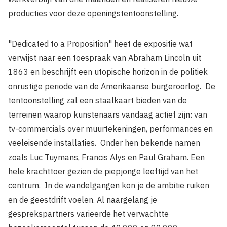
producties voor deze openingsten­toonstelling.
"Dedicated to a Proposition" heet de exposi­tie wat
verwijst naar een toespraak van Abra­ham Lincoln uit
1863 en beschrijft een utopi­sche horizon in de politiek
onrustige periode van de Amerikaanse burgeroorlog. De
ten­toonstelling zal een staalkaart bieden van de
terreinen waarop kunstenaars vandaag ac­tief zijn: van
tv-commercials over muurteke­ningen, performances en
veeleisende instal­laties. Onder hen bekende namen
zoals Luc Tuymans, Francis Alys en Paul Graham. Een
hele krachttoer gezien de piepjonge leeftijd van het
centrum. In de wandelgangen kon je de ambitie ruiken
en de geestdrift voelen. Al naargelang je
gesprekspartners varieerde het verwachtte