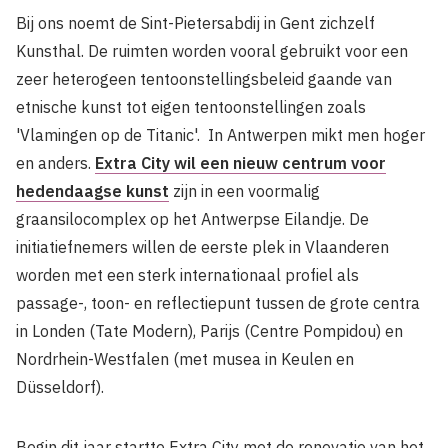
Bij ons noemt de Sint-Pietersabdij in Gent zichzelf
Kunsthal. De ruimten worden vooral gebruikt voor een
zeer heterogeen tentoon­stellingsbeleid gaande van
etnische kunst tot eigen tentoonstellingen zoals
'Vlamingen op de Titanic'. In Antwerpen mikt men hoger
en anders.
Extra City wil een nieuw centrum voor
hedendaagse kunst
zijn in een voor­malig
graansilocomplex op het Antwerpse Eilandje. De
initiatiefnemers willen de eerste plek in Vlaanderen
worden met een sterk internationaal profiel als
passage-, toon- en reflectiepunt tussen de grote centra
in Lon­den (Tate Modern), Parijs (Centre Pompidou) en
Nordrhein-Westfalen (met musea in Keu­len en
Düsseldorf).
Begin dit jaar startte Extra City met de renovatie van het