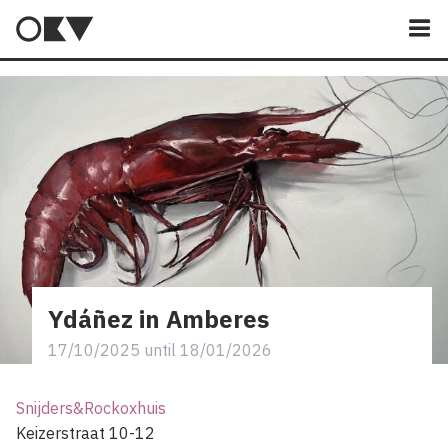
M
Ydáñez in Amberes
17/10/2025
until
18/01/2026
Snijders&Rockoxhuis
Keizerstraat 10-12