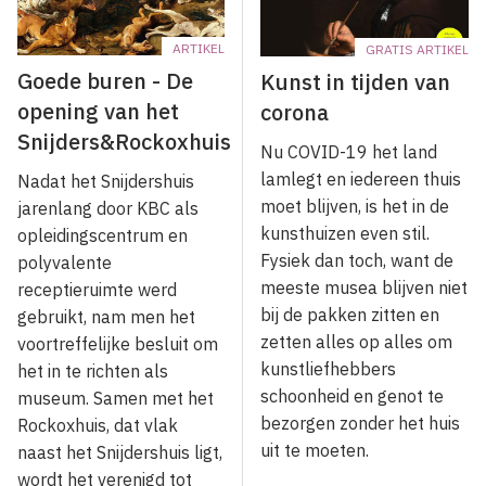
ARTIKEL
GRATIS ARTIKEL
Goede buren - De
Kunst in tijden van
opening van het
corona
Snijders&Rockoxhuis
Nu COVID-19 het land
lamlegt en iedereen thuis
Nadat het Snijdershuis
moet blijven, is het in de
jarenlang door KBC als
kunsthuizen even stil.
opleidingscentrum en
Fysiek dan toch, want de
polyvalente
meeste musea blijven niet
receptieruimte werd
bij de pakken zitten en
gebruikt, nam men het
zetten alles op alles om
voortreffelijke besluit om
kunstliefhebbers
het in te richten als
schoonheid en genot te
museum. Samen met het
bezorgen zonder het huis
Rockoxhuis, dat vlak
uit te moeten.
naast het Snijdershuis ligt,
wordt het verenigd tot