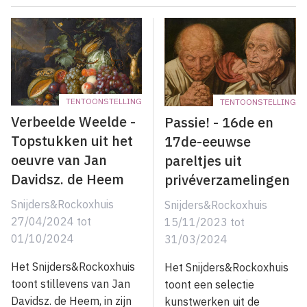
TENTOONSTELLING
TENTOONSTELLING
Verbeelde Weelde -
Passie! - 16de en
Topstukken uit het
17de-eeuwse
oeuvre van Jan
pareltjes uit
Davidsz. de Heem
privéverzamelingen
Snijders&Rockoxhuis
Snijders&Rockoxhuis
27/04/2024
tot
15/11/2023
tot
01/10/2024
31/03/2024
Het Snijders&Rockoxhuis
Het Snijders&Rockoxhuis
toont stillevens van Jan
toont een selectie
Davidsz. de Heem, in zijn
kunstwerken uit de