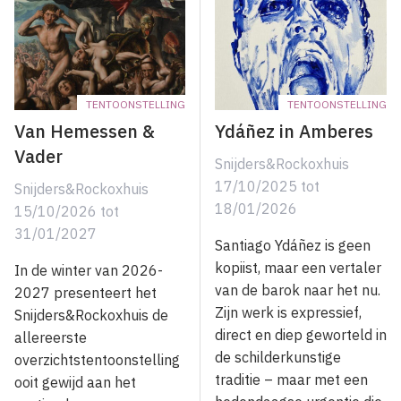
TENTOONSTELLING
TENTOONSTELLING
Van Hemessen &
Ydáñez in Amberes
Vader
Snijders&Rockoxhuis
17/10/2025
tot
Snijders&Rockoxhuis
18/01/2026
15/10/2026
tot
31/01/2027
Santiago Ydáñez is geen
kopiist, maar een vertaler
In de winter van 2026-
van de barok naar het nu.
2027 presenteert het
Zijn werk is expressief,
Snijders&Rockoxhuis de
direct en diep geworteld in
allereerste
de schilderkunstige
overzichtstentoonstelling
traditie – maar met een
ooit gewijd aan het