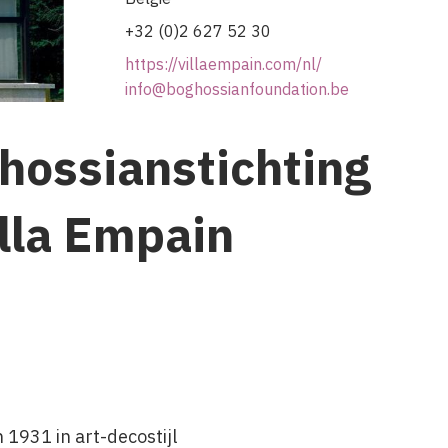
+32 (0)2 627 52 30
https://villaempain.com/nl/
info@boghossianfoundation.be
hossianstichting
illa Empain
 1931 in art-decostijl