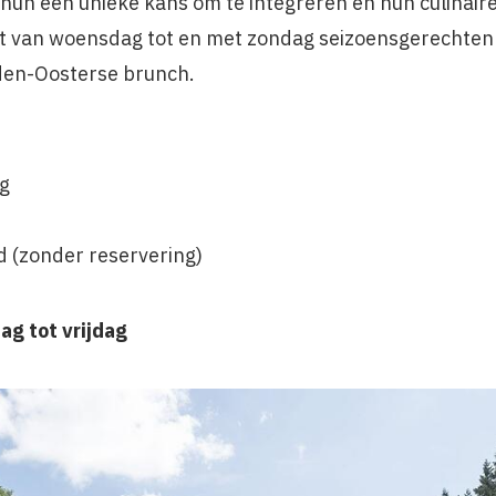
hun een unieke kans om te integreren en hun culinaire 
rt van woensdag tot en met zondag seizoensgerechten
den-Oosterse brunch.
g
 (zonder reservering)
g tot vrijdag