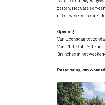
horeca biedt
Refoodgees
zetten. Het Café servee
in het weekend een Mid
Opening
Van woensdag tot zonda
Van 11.30 tot 17.30 uur
Brunches in het weekend
Reservering
van woensda