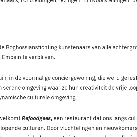
naars, rondleidingen, lezingen, filmvoorstellingen, 
 de Boghossianstichting kunstenaars van alle achterg
la Empain te verblijven.
 tuin, in de voormalige conciërgewoning, die werd gere
 serene omgeving waar ze hun creativiteit de vrije lo
ynamische culturele omgeving.
welkomt
Refoodgees
,
een restaurant dat ons langs culi
opende culturen. Door vluchtelingen en nieuwkomers o