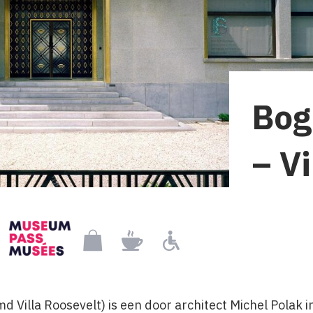
Bog
– V
Museumpass
iendelijk
Museumshop
Restaurant
Rolstoelgebruiker
 Villa Roosevelt) is een door architect Michel Polak in