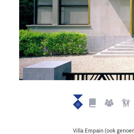
Beschermd
Bibliotheek
Groepen
Kindvr
momument
Villa Empain (ook genoemd