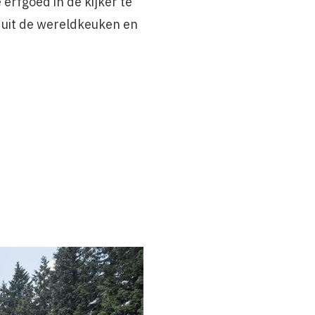
erfgoed in de kijker te
 uit de wereldkeuken en