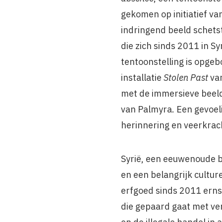
gekomen op initiatief v
indringend beeld schetst
die zich sinds 2011 in Sy
tentoonstelling is opg
installatie
Stolen Past
va
met de immersieve beeld
van Palmyra. Een gevoeli
herinnering en veerkrac
Syrië, een eeuwenoude 
en een belangrijk culture
erfgoed sinds 2011 erns
die gepaard gaat met ve