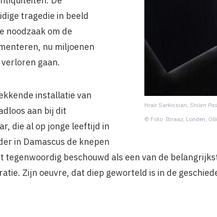
antiquiteiten. De
idige tragedie in beeld
de noodzaak om de
umenteren, nu miljoenen
 verloren gaan.
ekkende installatie van
Hrair Sarkissian,
Stolen Pas
adloos aan bij dit
© Foto Ibraaz, Londen, Ol
 die al op jonge leeftijd in
vader in Damascus de knepen
dt tegenwoordig beschouwd als een van de belangrijks
atie. Zijn oeuvre, dat diep geworteld is in de geschiede