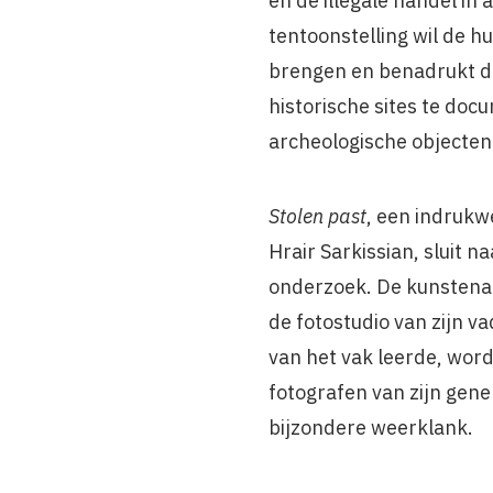
en de illegale handel in 
tentoonstelling wil de hu
brengen en benadrukt 
historische sites te doc
archeologische objecten
Stolen past
, een indrukw
Hrair Sarkissian, sluit na
onderzoek. De kunstenaar,
de fotostudio van zijn 
van het vak leerde, wor
fotografen van zijn gener
bijzondere weerklank.