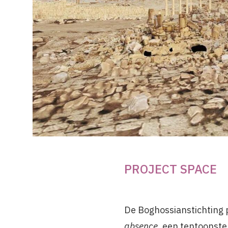
PROJECT SPACE
De Boghossianstichting
absence
, een tentoonstel