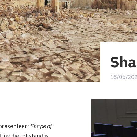
Sha
18/06/20
 presenteert
Shape of
ling die tot stand is