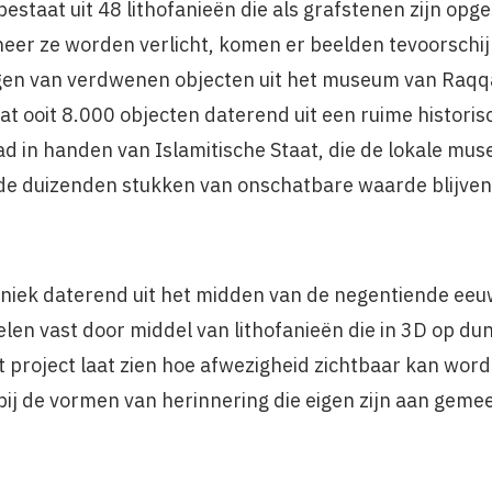
taat uit 48 lithofanieën die als grafstenen zijn opge
er ze worden verlicht, komen er beelden tevoorschijn
ngen van verdwenen objecten uit het museum van Raqqa,
zat ooit 8.000 objecten daterend uit een ruime histori
 in handen van Islamitische Staat, die de lokale muse
 de duizenden stukken van onschatbare waarde blijven
niek daterend uit het midden van de negentiende eeu
elen vast door middel van lithofanieën die in 3D op d
et project laat zien hoe afwezigheid zichtbaar kan wo
n bij de vormen van herinnering die eigen zijn aan g