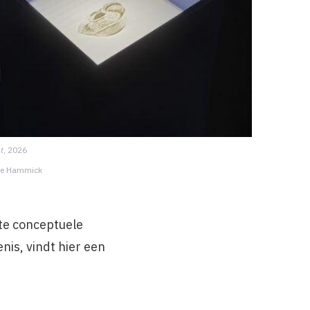
t
, 2026
lie Hammick
te conceptuele
nis, vindt hier een