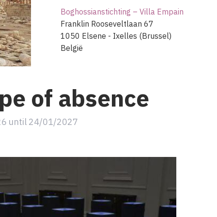
Boghossianstichting – Villa Empain
Franklin Rooseveltlaan 67
1050
Elsene - Ixelles (Brussel)
België
pe of absence
26
until
24/01/2027