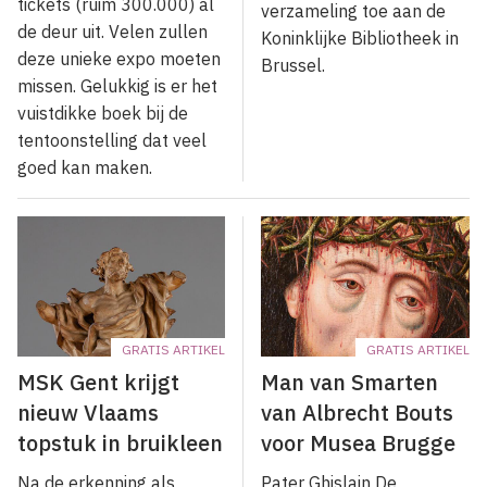
tickets (ruim 300.000) al
verzameling toe aan de
de deur uit. Velen zullen
Koninklijke Bibliotheek in
deze unieke expo moeten
Brussel.
missen. Gelukkig is er het
vuistdikke boek bij de
tentoonstelling dat veel
goed kan maken.
GRATIS ARTIKEL
GRATIS ARTIKEL
MSK Gent krijgt
Man van Smarten
nieuw Vlaams
van Albrecht Bouts
topstuk in bruikleen
voor Musea Brugge
Na de erkenning als
Pater Ghislain De