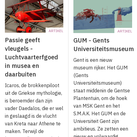
ARTIKEL
ARTIKEL
Passie geeft
GUM - Gents
vleugels -
Universiteitsmuseum
Luchtvaarterfgoed
Gent is een nieuw
in musea en
museum rijker. Het GUM
daarbuiten
(Gents
Universiteitsmuseum)
Icaros, de brokkenpiloot
staat middenin de Gentse
uit de Griekse mythologie,
Plantentuin, om de hoek
is beroemder dan zijn
van MSK Gent en het
vader Daedalos, die er wel
S.M.A.K. Het GUM en de
in geslaagd is de vlucht
Universiteit Gent zijn
van Kreta naar Athene te
ambitieus. Ze zetten een
maken. Terwijl de
nieuw en volwaardig