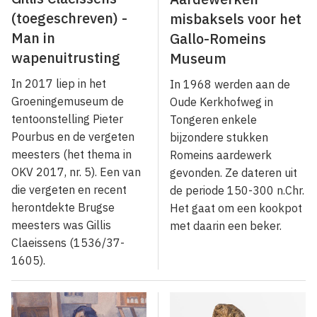
(toegeschreven) -
misbaksels voor het
Man in
Gallo-Romeins
wapenuitrusting
Museum
In 2017 liep in het
In 1968 werden aan de
Groeningemuseum de
Oude Kerkhofweg in
tentoonstelling Pieter
Tongeren enkele
Pourbus en de vergeten
bijzondere stukken
meesters (het thema in
Romeins aardewerk
OKV 2017, nr. 5). Een van
gevonden. Ze dateren uit
die vergeten en recent
de periode 150-300 n.Chr.
herontdekte Brugse
Het gaat om een kookpot
meesters was Gillis
met daarin een beker.
Claeissens (1536/37-
1605).