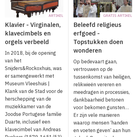
ARTIKEL
GRATIS ARTIKEL
Klavier - Virginalen,
Beleefd religieus
klavecimbels en
erfgoed -
orgels verbeeld
Topstukken doen
wonderen
In 2018, bij de opening
van het
Op bedevaart gaan,
Snijders&Rockoxhuis, was
vertrouwen op de
er samengewerkt met
tussenkomst van heiligen,
Museum Vleeshuis |
relikwieën vereren en
Klank van de Stad voor de
meedragen in processies,
herschepping van de
dankbaarheid betonen
muziekkamer van de
voor bekomen gunsten…
Joodse Portugese familie
Er zijn vele manieren
Duarte, inclusief een
waarop mensen ‘handen
klavecimbel van Andreas
en voeten geven’ aan hun
Ruckers (1579-1651/53)