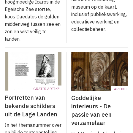
hoogmoedige Icaros in de
museum op de kaart,
Egeïsche Zee stortte,
inclusief publiekswerking,
koos Daedalos de gulden
educatieve werking en
middenweg tussen zee en
collectiebeheer.
zon en wist veilig te
landen.
GRATIS ARTIKEL
ARTIKEL
Portretten van
Goddelijke
bekende schilders
interieurs - De
uit de Lage Landen
passie van een
verzamelaar
In het themanummer over
en bij de tentoonstelling