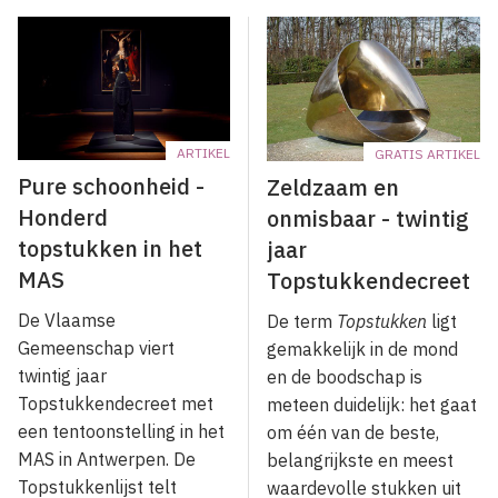
ARTIKEL
GRATIS ARTIKEL
Pure schoonheid -
Zeldzaam en
Honderd
onmisbaar - twintig
topstukken in het
jaar
MAS
Topstukkendecreet
De Vlaamse
De term
Topstukken
ligt
Gemeenschap viert
gemakkelijk in de mond
twintig jaar
en de boodschap is
Topstukkendecreet met
meteen duidelijk: het gaat
een tentoonstelling in het
om één van de beste,
MAS in Antwerpen. De
belangrijkste en meest
Topstukkenlijst telt
waardevolle stukken uit