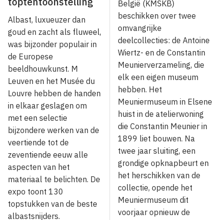
toptentoonstelling
België (KMSKB)
beschikken over twee
Albast, luxueuzer dan
omvangrijke
goud en zacht als fluweel,
deelcollecties: de Antoine
was bijzonder populair in
Wiertz- en de Constantin
de Europese
Meunierverzameling, die
beeldhouwkunst. M
elk een eigen museum
Leuven en het Musée du
hebben. Het
Louvre hebben de handen
Meuniermuseum in Elsene
in elkaar geslagen om
huist in de atelierwoning
met een selectie
die Constantin Meunier in
bijzondere werken van de
1899 liet bouwen. Na
veertiende tot de
twee jaar sluiting, een
zeventiende eeuw alle
grondige opknapbeurt en
aspecten van het
het herschikken van de
materiaal te belichten. De
collectie, opende het
expo toont 130
Meuniermuseum dit
topstukken van de beste
voorjaar opnieuw de
albastsnijders.