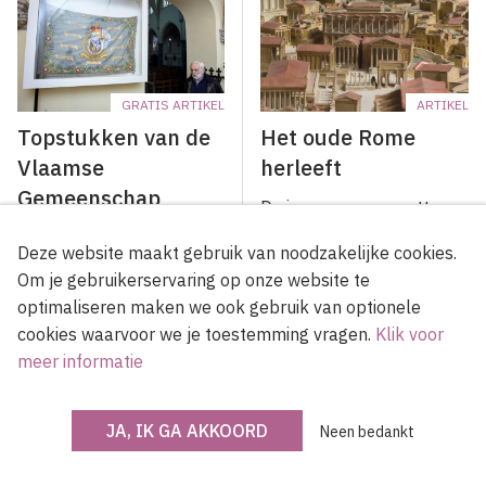
GRATIS ARTIKEL
ARTIKEL
Topstukken van de
Het oude Rome
Vlaamse
herleeft
Gemeenschap
De immense maquette
van het oude Rome was
Het museum Plantin-
Deze website maakt gebruik van noodzakelijke cookies.
voor vele generaties het
Moretus bewaart een
Om je gebruikerservaring op onze website te
hoogtepunt van elk
waardevolle collectie
optimaliseren maken we ook gebruik van optionele
schoolbezoek aan het
zeventiende-eeuwse
cookies waarvoor we je toestemming vragen.
Klik voor
Museum Kunst &
tekeningen, waarvan er
meer informatie
Geschiedenis in het
heel wat prijken op de
Brussels Jubelpark.
Topstukkenlijst van de
Jaarlijks komen
Vlaamse Gemeenschap.
JA, IK GA AKKOORD
Neen bedankt
tienduizenden kinderen en
volwassenen zich