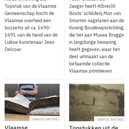
Topstuk van de Vlaamse
Jaeger heeft Albrecht
Gemeenschap kocht de
Bouts’ schilderij
Man van
Vlaamse overheid een
Smarten
nagelaten aan de
bozzetto uit ca. 1690-
Koning Boudewijnstichting,
1691 van de hand van de
die het aan Musea Brugge
Luikse kunstenaar Jean
in langdurige bewaring
Delcour.
heeft gegeven, waar het
deel uitmaakt van de
befaamde collectie
Vlaamse primitieven.
GRATIS ARTIKEL
GRATIS ARTIKEL
Vlaamse
Topstukken uit de