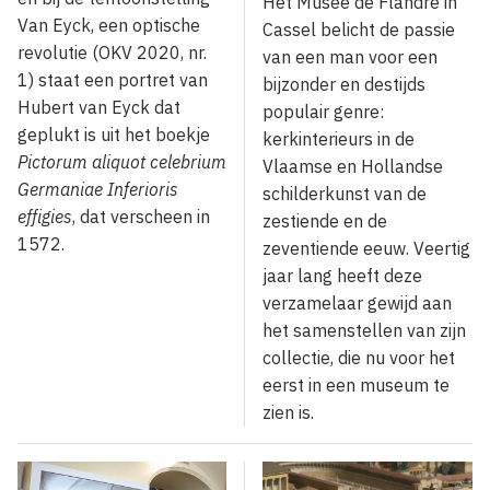
Het Musée de Flandre in
Van Eyck, een optische
Cassel belicht de passie
revolutie (OKV 2020, nr.
van een man voor een
1) staat een portret van
bijzonder en destijds
Hubert van Eyck dat
populair genre:
geplukt is uit het boekje
kerkinterieurs in de
Pictorum aliquot celebrium
Vlaamse en Hollandse
Germaniae Inferioris
schilderkunst van de
effigies
, dat verscheen in
zestiende en de
1572.
zeventiende eeuw. Veertig
jaar lang heeft deze
verzamelaar gewijd aan
het samenstellen van zijn
collectie, die nu voor het
eerst in een museum te
zien is.