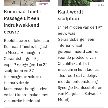
ARTIKEL
ARTIKEL
Koenraad Tinel -
Kant wordt
Passage uit een
sculptuur
indrukwekkend
In het midden van de 19°
oeuvre
eeuw was
Geraardsbergen een
Beeldhouwer en tekenaar
internationaal
Koenraad Tinel is te gast
gerenommeerd centrum
in Musea Hunnegem in
voor de productie van
Geraardsbergen. Zijn
Chantillykant: het
expo
Passage
geeft in 22
museum in het stadhuis
sculpturen en 37
illustreert dat zijdefijn,
tekeningen inzicht in de
met de tentoonstelling
thema’s die de
Synergie (kantsculpturen
kunstenaar bezighouden
van Marjolaine Salvador-
en laat kennismaken met
Morel).
zijn unieke beeldtaal.