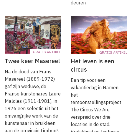
deuren.
GRATIS ARTIKEL
GRATIS ARTIKEL
Twee keer Masereel
Het leven is een
circus
Na de dood van Frans
Masereel (1889-1972)
Een tip voor een
gaf zijn weduwe, de
vakantiedag in Namen:
Franse kunstenares Laure
het
Malclès (1911-1981), in
tentoonstellingsproject
1976 een selectie uit het
The Circus We Are,
omvangrijke werk van de
verspreid over drie
kunstenaar in bruikleen
locaties in de stad.
aan de provincie Limburg.
Vrolijkheid en tristesse