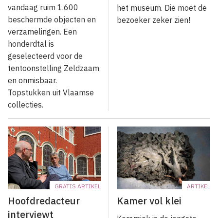
vandaag ruim 1.600
het museum. Die moet de
beschermde objecten en
bezoeker zeker zien!
verzamelingen. Een
honderdtal is
geselecteerd voor de
tentoonstelling Zeldzaam
en onmisbaar.
Topstukken uit Vlaamse
collecties.
GRATIS ARTIKEL
ARTIKEL
Hoofdredacteur
Kamer vol klei
interviewt