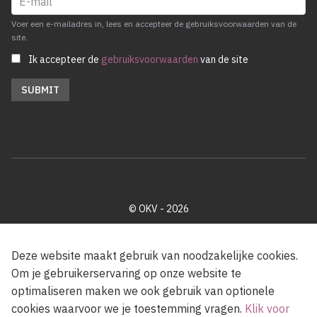
Voer een e-mailadres in, lees en accepteer de gebruiksvoorwaarden van de
site.
Ik accepteer de
gebruiksvoorwaarden
van de site
© OKV - 2026
Privacy policy
Cookie disclaimer
Footer
Deze website maakt gebruik van noodzakelijke cookies.
Om je gebruikerservaring op onze website te
optimaliseren maken we ook gebruik van optionele
Met steun van de Vlaamse Gemeenschap
cookies waarvoor we je toestemming vragen.
Klik voor