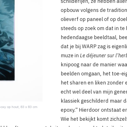
schilderijen, ze hebben alle
opbouw volgens de tradition
olieverf op paneel of op doe
steeds op zoek om dat in te 
hedendaagse beeldtaal, bee
dat je bij WARP zag is eigenl
muze in
Le déjeuner sur l’her
knipoog naar de manier wa
beelden omgaan, het toe-ei
het sharen en liken zonder e
echt wel deel van mijn gener
klassiek geschilderd maar 
epoxy op hout, 83 x 83 cm
epoxy.” Hierdoor ontstaat er
Wie het bekijkt komt zichze