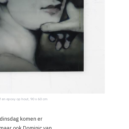
f en epoxy op hout, 90 x 60 cm
e dinsdag komen er
 maar ook Dominic van