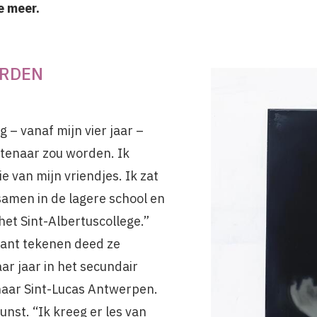
e meer.
RDEN
g – vanaf mijn vier jaar –
nstenaar zou worden. Ik
ie van mijn vriendjes. Ik zat
samen in de lagere school en
het Sint-Albertuscollege.”
want tekenen deed ze
aar jaar in het secundair
naar Sint-Lucas Antwerpen.
unst. “Ik kreeg er les van