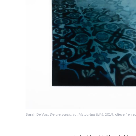
Sarah De Vos,
We are partial to this partial light
, 2019, olieverf en 