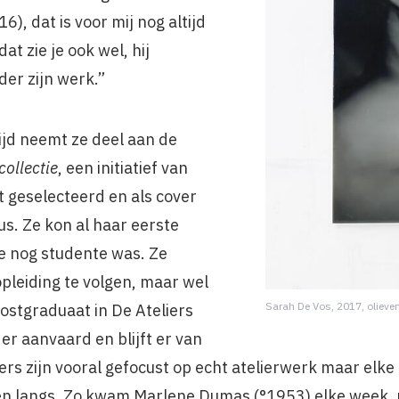
), dat is voor mij nog altijd
at zie je ook wel, hij
er zijn werk.”
ijd neemt ze deel aan de
ollectie
, een initiatief van
 geselecteerd en als cover
us. Ze kon al haar eerste
e nog studente was. Ze
pleiding te volgen, maar wel
Sarah De Vos, 2017, oliever
postgraduaat in De Ateliers
r aanvaard en blijft er van
ers zijn vooral gefocust op echt atelierwerk maar elk
en langs. Zo kwam Marlene Dumas (°1953) elke week,