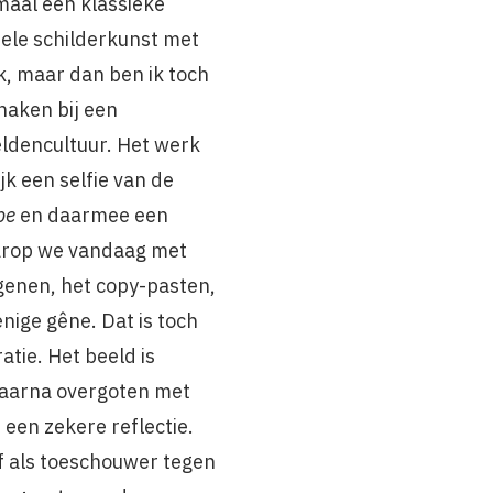
maal een klassieke
ele schilderkunst met
k, maar dan ben ik toch
haken bij een
ldencultuur. Het werk
ijk een selfie van de
be
en daarmee een
arop we vandaag met
genen, het copy-pasten,
nige gêne. Dat is toch
atie. Het beeld is
daarna overgoten met
 een zekere reflectie.
lf als toeschouwer tegen