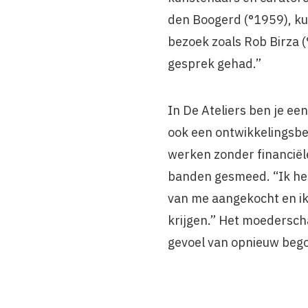
den Boogerd (°1959), ku
bezoek zoals Rob Birza 
gesprek gehad.”
In De Ateliers ben je ee
ook een ontwikkelingsb
werken zonder financiële
banden gesmeed. “Ik heb
van me aangekocht en ik
krijgen.” Het moederscha
gevoel van opnieuw bego