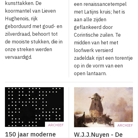
kunsttakken. De
een renaissancetempel
koormantel van Lieven
met Latijns kruis; het is
Hughenois, rijk
aan alle zijden
geborduurd met goud- en
geflankeerd door
zilverdraad, be­hoort tot
Corintische zuilen. Te
de mooiste stukken, die in
midden van het met
onze streken werden
loofwerk versierd
vervaardigd.
zadeldak rijst een torentje
op in de vorm van een
open lantaarn.
ARCHIEF
ARCHIEF
150 jaar moderne
W.J.J.Nuyen - De