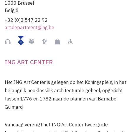
1000
Brussel
België
+32 (0)2 547 22 92
art.department@ing.be
Beschermd
Audiogids
Groepen
Kindvriendelijk
Museumshop
Rolstoelgebruiker
momument
ING ART CENTER
Het
ING Art Center is gelegen op het Koningsplein, in het
belangrijk neoklassiek architecturale geheel, opgericht
tussen 1776 en 1782 naar de plannen van Barnabé
Guimard.
Vandaag verenigt het
ING Art Center twee grote