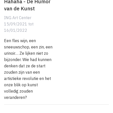
Hahaha - De Humor
van de Kunst
ING Art Center
15/09/2021
tot
16/01/2022
Een fles wijn, een
sneeuwschop, een zin, een
urinoir… Ze lijken niet zo
bijzonder. Wie had kunnen
denken dat ze de start
zouden zijn van een
artistieke revolutie en het
onze blik op kunst
volledig zouden
veranderen?