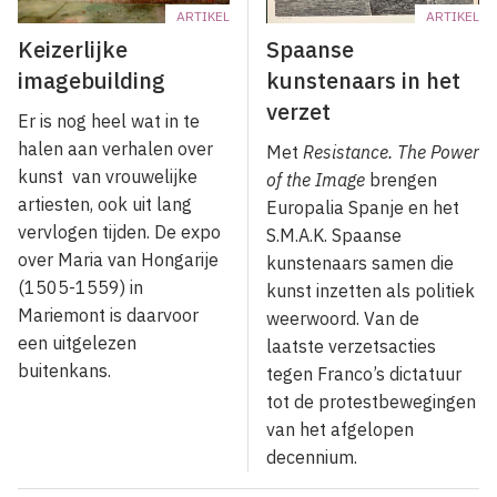
ARTIKEL
ARTIKEL
Keizerlijke
Spaanse
imagebuilding
kunstenaars in het
verzet
Er is nog heel wat in te
halen aan verhalen over
Met
Resistance. The Power
kunst van vrouwelijke
of the Image
brengen
artiesten, ook uit lang
Europalia Spanje en het
vervlogen tijden. De expo
S.M.A.K. Spaanse
over Maria van Hongarije
kunstenaars samen die
(1505-1559) in
kunst inzetten als politiek
Mariemont is daarvoor
weerwoord. Van de
een uitgelezen
laatste verzetsacties
buitenkans.
tegen Franco’s dictatuur
tot de protestbewegingen
van het afgelopen
decennium.