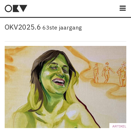
M
OKV2025.6
63ste jaargang
ARTIKEL