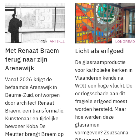
ARTIKEL
LONGREAD
Met Renaat Braem
Licht als erfgoed
terug naar zijn
De glasraamproductie
Arenawijk
voor katholieke kerken in
Vlaanderen kende na
Vanaf 2026 krijgt de
WOII een hoge vlucht. De
befaamde Arenawijk in
oorlogsschade aan dit
Deurne-Zuid, ontworpen
fragiele erfgoed moest
door architect Renaat
worden hersteld. Maar
Braem, een transformatie.
hoe werden deze
Kunstenaar en tijdelijke
glasramen
bewoner Koba De
vormgeven? Zsuzsanna
Meutter brengt Braem op