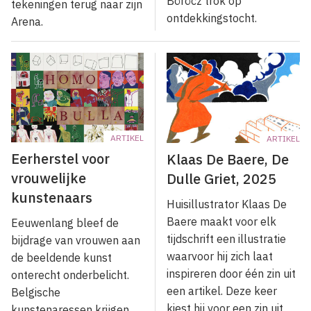
Böröcz trok op
tekeningen terug naar zijn
ontdekkingstocht.
Arena.
ARTIKEL
ARTIKEL
Eerherstel voor
Klaas De Baere, De
vrouwelijke
Dulle Griet, 2025
kunstenaars
Huisillustrator Klaas De
Baere maakt voor elk
Eeuwenlang bleef de
tijdschrift een illustratie
bijdrage van vrouwen aan
waarvoor hij zich laat
de beeldende kunst
inspireren door één zin uit
onterecht onderbelicht.
een artikel. Deze keer
Belgische
kiest hij voor een zin uit
kunstenaressen krijgen