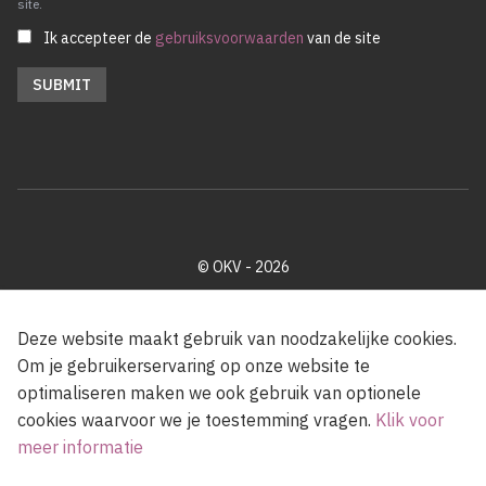
site.
Ik accepteer de
gebruiksvoorwaarden
van de site
© OKV - 2026
Privacy policy
Cookie disclaimer
Footer
Deze website maakt gebruik van noodzakelijke cookies.
Om je gebruikerservaring op onze website te
optimaliseren maken we ook gebruik van optionele
Met steun van de Vlaamse Gemeenschap
cookies waarvoor we je toestemming vragen.
Klik voor
meer informatie