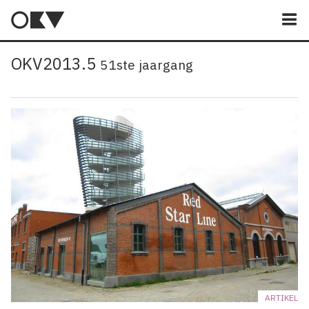
M
OKV2013.5
51ste jaargang
ARTIKEL