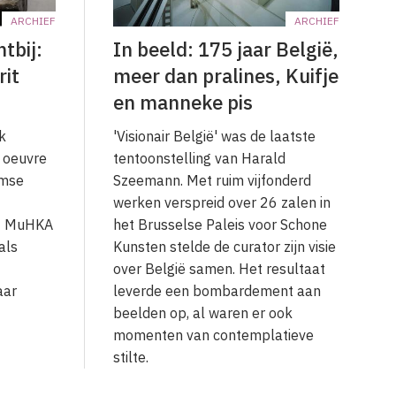
ARCHIEF
ARCHIEF
tbij:
In beeld: 175 jaar België,
rit
meer dan pralines, Kuifje
en manneke pis
k
'Visionair België' was de laatste
e oeuvre
tentoonstelling van Harald
amse
Szeemann. Met ruim vijfonderd
werken verspreid over 26 zalen in
et MuHKA
het Brusselse Paleis voor Schone
als
Kunsten stelde de curator zijn visie
over België samen. Het resultaat
aar
leverde een bombardement aan
beelden op, al waren er ook
momenten van contemplatieve
stilte.