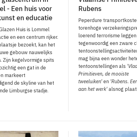
 - Een huis voor
Rubens
kunst en educatie
Peperdure transportkoste
torenhoge verzekeringspr
Glazen Huis is Lommel
loerend terrorisme leggen
ctie en een centrum rijker.
tegenwoordig een zware c
plaatsje bezoekt, kan het
tentoonstellingsactiviteite
euwe gebouw nauwelijks
mag bijna een wonder het
. Zijn kegelvormige spits
tentoonstellingen als
'Vla
pzichtig een gat in de
Primitieven, de mooiste
en markeert
tweeluiken'
en
'Rubens. Een
igend de skyline van het
aan het werk'
alsnog plaat
nde Limburgse stadje.