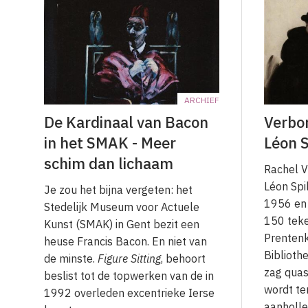
ARCHIEF
De Kardinaal van Bacon
Verbo
in het SMAK - Meer
Léon S
schim dan lichaam
Rachel V
Léon Spi
Je zou het bijna vergeten: het
1956 en 
Stedelijk Museum voor Actuele
150 teke
Kunst (SMAK) in Gent bezit een
Prentenk
heuse Francis Bacon. En niet van
Bibliothe
de minste.
Figure Sitting
, behoort
zag quas
beslist tot de topwerken van de in
wordt te
1992 overleden excentrieke Ierse
aanholl