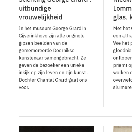
uitbundige
Lommel
vrouwelijkheid
glas, 
In het museum George Grard in
Met het 
Gijverinkhove zijn alle originele
een attra
gipsen beelden van de
Wie het 
gememoreerde Doornikse
gloedni
kunstenaar samengebracht. Ze
ontlopen
geven de bezoeker een unieke
priemt o
inkijk op zijn leven en zijn kunst .
wolken 
Dochter Chantal Grard gaat ons
overweld
voor.
sluimere