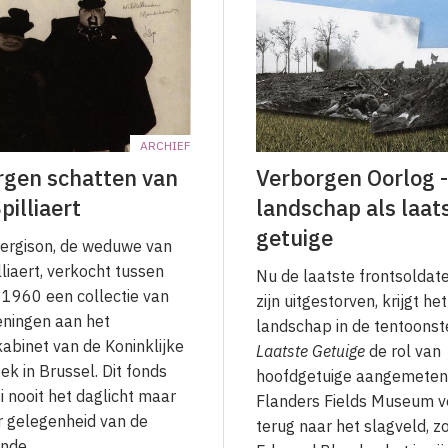
ARCHIEF
rgen schatten van
Verborgen Oorlog -
pilliaert
landschap als laat
getuige
ergison, de weduwe van
lliaert, verkocht tussen
Nu de laatste frontsoldate
1960 een collectie van
zijn uitgestorven, krijgt he
ningen aan het
landschap in de tentoonst
abinet van de Koninklijke
Laatste Getuige
de rol van
ek in Brussel. Dit fonds
hoofdgetuige aangemeten.
i nooit het daglicht maar
Flanders Fields Museum v
r gelegenheid van de
terug naar het slagveld, z
ende