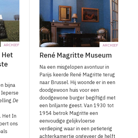
ARCHIEF
ARCHIEF
 Het
René Magritte Museum
ste
Na een misgelopen avontuur in
Parijs keerde René Magritte terug
naar Brussel. Hij woonde er in een
n bijna
doodgewoon huis voor een
t Ieperse
doodgewone burger begiftigd met
elling
De
een briljante geest. Van 1930 tot
1954 betrok Magritte een
 Het In
eenvoudige gelijkvloerse
oert ons
verdieping waar in een petieterig
oals
achterkamertje ongeveer de helft