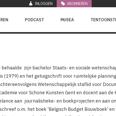
INLOGGEN
ABONNEREN
EREN
PODCAST
MUSEA
TENTOONST
) behaalde zijn bachelor Staats- en sociale wetensch
s (1979) en het getuigschrift voor ruimtelijke plannin
 achtereenvolgens Wetenschappelijk staflid voor Docu
 Academie voor Schone Kunsten Gent en docent aan de 
eelance aan journalistieke- en boekprojecten en aan 
ij schreef o.m. het boek 'Belgisch Budget Bouwboek' 