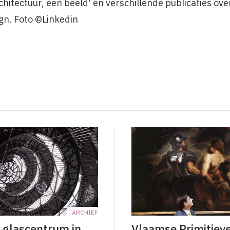
hitectuur, een beeld' en verschillende publicaties ove
ign. Foto ©Linkedin
ARCHIEF
 glascentrum in
Vlaamse Primitiev