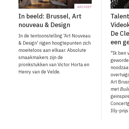
ARCHIEF
In beeld: Brussel, Art
Talent
nouveau & Design
Video
De Cle
In de tentoonstelling 'Art Nouveau
een ge
& Design' rijgen hoogtepunten zich
moeiteloos aan elkaar. Absolute
"Ik ben 
smaakmakers zijn de
geworden
pronkstukken van Victor Horta en
noodzaak
Henry van de Velde.
overtuig
Art Brus
met
Buil
geïnspir
Concert
Illy-prijs