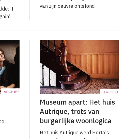
n
van zijn oeuvre ontstond.
de: 'I
ain'.
ARCHIEF
ARCHIEF
Museum apart: Het huis
Autrique, trots van
burgerlijke woonlogica
de
Het huis Autrique werd Horta's