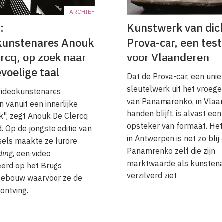
ARCHIEF
:
Kunstwerk van dich
kunstenares Anouk
Prova-car, een test
rcq, op zoek naar
voor Vlaanderen
voelige taal
Dat de Prova-car, een unie
sleutelwerk uit het vroeg
videokunstenares
van Panamarenko, in Vla
 vanuit een innerlijke
handen blijft, is alvast een
", zegt Anouk De Clercq
opsteker van formaat. H
d. Op de jongste editie van
in Antwerpen is net zo blij 
sels maakte ze furore
Panamrenko zelf die zijn
ding
, een video
marktwaarde als kunsten
eerd op het Brugs
verzilverd ziet
gebouw waarvoor ze de
 ontving.