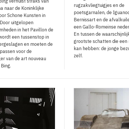
Bing
verhuist straks van
rugzakvliegtuigjes en de
a naar de Koninklijke
poetsgarnalen, de Iguano
or Schone Kunsten in
Bernissart en de afvalkuil
 Door uitgelopen
een Gallo-Romeinse neder
heden in het Pavillon de
En tussen de waarschijnlij
ordt een tussenstop in
grootste schatten die ee
vergeslagen en moeten de
kan hebben: de jonge bez
passen voor de
zelf.
er van de art nouveau
 Bing.