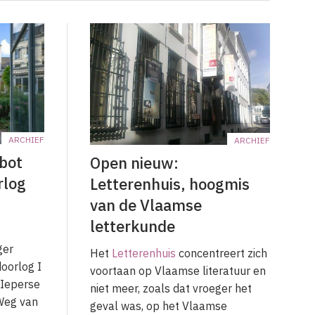
ARCHIEF
ARCHIEF
bot
Open nieuw:
rlog
Letterenhuis, hoogmis
van de Vlaamse
letterkunde
ger
Het
Letterenhuis
concentreert zich
oorlog I
voortaan op Vlaamse literatuur en
 Ieperse
niet meer, zoals dat vroeger het
 Weg van
geval was, op het Vlaamse