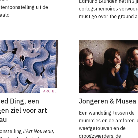
Edmund Blunden het in zij
ttentoonstelling uit de
oorlogsmemoires verwoord
aald.
must go over the ground ag
ARCHIEF
ied Bing, een
Jongeren & Musea
en ziel voor art
Een wandeling tussen de
au
mummies en de amforen, 
weefgetouwen en de
onstelling
L'Art Nouveau,
droogzwierders, de