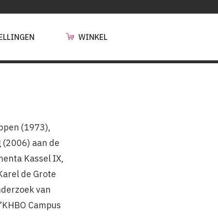
ELLINGEN
WINKEL
appen (1973),
g (2006) aan de
menta Kassel IX,
Karel de Grote
onderzoek van
en 'KHBO Campus