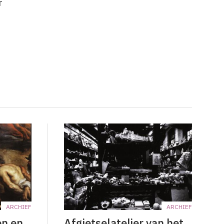
r
ARCHIEF
ARCHIEF
en en
Afgietselatelier van het