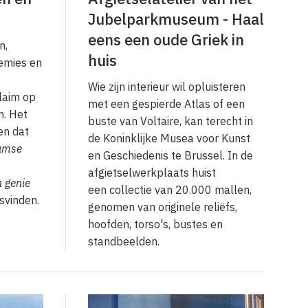
Jubelparkmuseum - Haal
eens een oude Griek in
n,
huis
emies en
Wie zijn interieur wil opluisteren
laim op
met een gespierde Atlas of een
n. Het
buste van Voltaire, kan terecht in
en dat
de Koninklijke Musea voor Kunst
amse
en Geschiedenis te Brussel. In de
afgietselwerkplaats huist
 genie
een collectie van 20.000 mallen,
svinden.
genomen van originele reliëfs,
hoofden, torso's, bustes en
standbeelden.