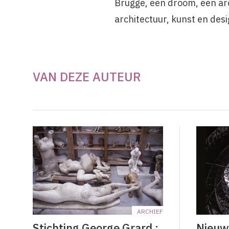
Brugge, een droom, een arc
architectuur, kunst en des
VAN DEZE AUTEUR
ARCHIEF
Stichting George Grard :
Nieuw