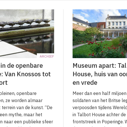
ARCHIEF
 in de openbare
Museum apart: Tal
: Van Knossos tot
House, huis van oo
ort
en vrede
 pleinen, openbare
Meer dan een half miljoen
n, ze worden almaar
soldaten van het Britse le
 terrein van de kunst. “De
verpoosden tijdens Wereld
s een mythe, maar het
in Talbot House achter de
n naar een publieke sfeer
frontstreek in Poperinge.