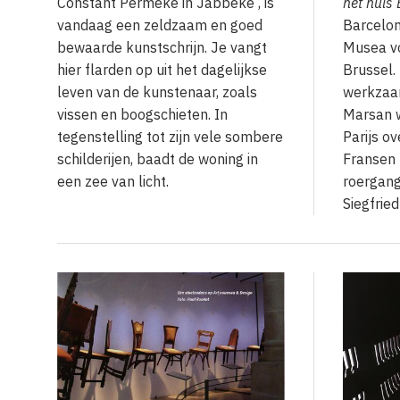
Constant Permeke in Jabbeke , is
het huis 
vandaag een zeldzaam en goed
Barcelon
bewaarde kunstschrijn. Je vangt
Musea vo
hier flarden op uit het dagelijkse
Brussel.
leven van de kunstenaar, zoals
werkzaam
vissen en boogschieten. In
Marsan w
tegenstelling tot zijn vele sombere
Parijs o
schilderijen, baadt de woning in
Fransen 
een zee van licht.
roergang
Siegfried