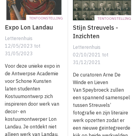
TENTOONSTELLING
TENTOONSTELLING
Expo Lon Landau
Stijn Streuvels -
Inzichten
Letterenhuis
12/05/2023
tot
Letterenhuis
31/05/2023
02/10/2021
tot
31/12/2021
Voor deze unieke expo in
de Antwerpse Academie
De curatoren Arne De
voor Schone Kunsten
Winde en Lieven
laten studenten
Van Speybroeck zullen
Kostuumontwerp zich
een spannend samenspel
inspireren door werk van
tussen Streuvels’
decor- en
fotografie en zijn literaire
kostuumontwerper Lon
werk opzetten zodat er
Landau. Je ontdekt niet
een nieuwe geïntegreerde
alleen werk van Landau,
kijk op beide werkvelden