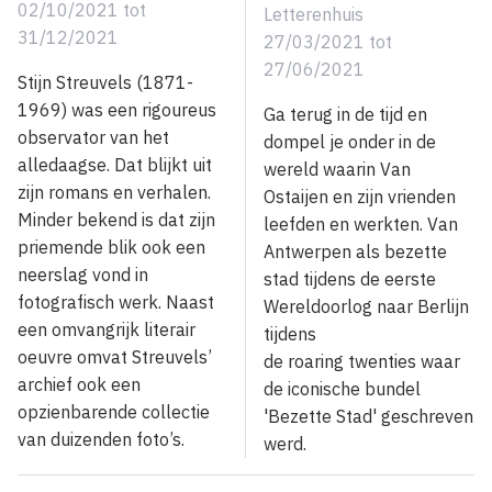
02/10/2021
tot
Letterenhuis
31/12/2021
27/03/2021
tot
27/06/2021
Stijn Streuvels (1871-
1969) was een rigoureus
Ga terug in de tijd en
observator van het
dompel je onder in de
alledaagse. Dat blijkt uit
wereld waarin Van
zijn romans en verhalen.
Ostaijen en zijn vrienden
Minder bekend is dat zijn
leefden en werkten. Van
priemende blik ook een
Antwerpen als bezette
neerslag vond in
stad tijdens de eerste
fotografisch werk. Naast
Wereldoorlog naar Berlijn
een omvangrijk literair
tijdens
oeuvre omvat Streuvels’
de roaring twenties waar
archief ook een
de iconische bundel
opzienbarende collectie
'Bezette Stad' geschreven
van duizenden foto’s.
werd.