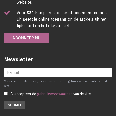
website.
Voor
€31
kan je een online-abonnement nemen.
Dit geeft je online toegang tot de artikels uit het
tijdschrift en het okv-archief.
ABONNEER NU
Newsletter
Voer een e-mailadres in, lees en accepteer de gebruiksvoorwaarden van de
site.
Ik accepteer de
gebruiksvoorwaarden
van de site