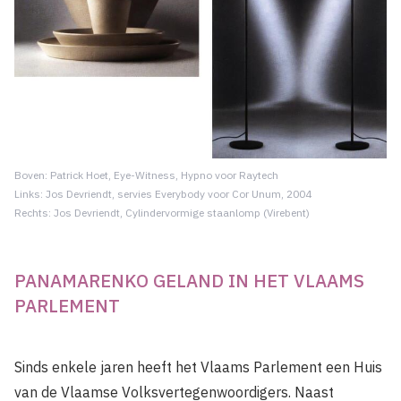
Boven: Patrick Hoet, Eye-Witness, Hypno voor Raytech
Links: Jos Devriendt, servies Everybody voor Cor Unum, 2004
Rechts: Jos Devriendt, Cylindervormige staanlomp (Virebent)
PANAMARENKO GELAND IN HET VLAAMS
PARLEMENT
Sinds enkele jaren heeft het Vlaams Parlement een Huis
van de Vlaamse Volksvertegenwoordigers. Naast