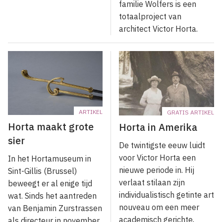
familie Wolfers is een
totaalproject van
architect Victor Horta.
ARTIKEL
GRATIS ARTIKEL
Horta maakt grote
Horta in Amerika
sier
De twintigste eeuw luidt
voor Victor Horta een
In het Hortamuseum in
nieuwe periode in. Hij
Sint-Gillis (Brussel)
verlaat stilaan zijn
beweegt er al enige tijd
individualistisch getinte art
wat. Sinds het aantreden
nouveau om een meer
van Benjamin Zurstrassen
academisch gerichte,
als directeur in november