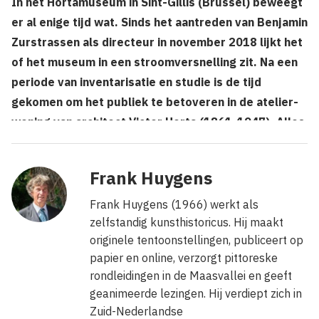
In het Hortamuseum in Sint-Gillis (Brussel) beweegt
er al enige tijd wat. Sinds het aantreden van Benjamin
Zurstrassen als directeur in november 2018 lijkt het
of het museum in een stroomversnelling zit. Na een
periode van inventarisatie en studie is de tijd
gekomen om het publiek te betoveren in de atelier-
woning van architect Victor Horta (1861-1947). Alles
kadert in het programma Les mondes de Victor
Horta, ondersteund door het Fonds Baillet Latour van
Frank Huygens
2018 tot 2022.
Frank Huygens (1966) werkt als
zelfstandig kunsthistoricus. Hij maakt
originele tentoonstellingen, publiceert op
papier en online, verzorgt pittoreske
rondleidingen in de Maasvallei en geeft
geanimeerde lezingen. Hij verdiept zich in
Zuid-Nederlandse