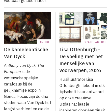
voelbaar geladen sfeer.
ARTIKEL
GRATIS ARTIKEL
De kameleontische
Lisa Ottenburgh -
Van Dyck
De voeling met het
menselijke van
Anthony van Dyck. The
voorwerpen, 2026
European
is de
wetenschappelijke
Huisillustrator Lisa
catalogus bij de
Ottenburgh tekent in elk
gelijknamige expo in
tijdschrift haar antwoord
Genua. Focus zijn de drie
op onze creatieve
steden waar Van Dyck het
uitdaging: laat je
langst verbleef en die de
inspireren door één zin uit