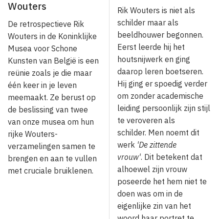
Wouters
Rik Wouters is niet als
schilder maar als
De retrospectieve Rik
beeldhouwer begonnen.
Wouters in de Koninklijke
Eerst leerde hij het
Musea voor Schone
houtsnijwerk en ging
Kunsten van België is een
daarop leren boetseren.
reünie zoals je die maar
Hij ging er spoedig verder
één keer in je leven
om zonder academische
meemaakt. Ze berust op
leiding persoonlijk zijn stijl
de beslissing van twee
te veroveren als
van onze musea om hun
schilder. Men noemt dit
rijke Wouters-
werk
'De zittende
verzamelingen samen te
vrouw'
. Dit betekent dat
brengen en aan te vullen
alhoewel zijn vrouw
met cruciale bruiklenen.
poseerde het hem niet te
doen was om in de
eigenlijke zin van het
woord haar portret te