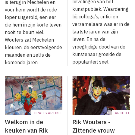
lievelingen van het
is terug in Mechelen en
kunstpubliek. Waardering
voor hem wordt de rode
bij collega’s, critici en
loper uitgerold, een eer
verzamelaars was er in de
die hem in zijn korte leven
laatste jaren van zijn
nooit te beurt viel.
leven. En na de
Wouters zal Mechelen
vroegtijdige dood van de
kleuren, de eerstvolgende
kunstenaar groeide de
maanden en zelfs de
populariteit snel.
komende jaren.
GRATIS ARTIKEL
ARCHIEF
Welkom in de
Rik Wouters -
keuken van Rik
Zittende vrouw