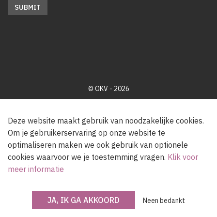
© OKV - 2026
Privacy policy
Cookie disclaimer
Footer
Deze website maakt gebruik van noodzakelijke cookies.
Om je gebruikerservaring op onze website te
optimaliseren maken we ook gebruik van optionele
Met steun van de Vlaamse Gemeenschap
cookies waarvoor we je toestemming vragen.
Klik voor
meer informatie
JA, IK GA AKKOORD
Neen bedankt