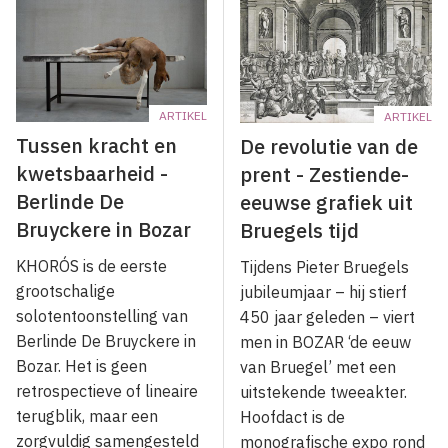
ARTIKEL
ARTIKEL
Tussen kracht en
De revolutie van de
kwetsbaarheid -
prent - Zestiende-
Berlinde De
eeuwse grafiek uit
Bruyckere in Bozar
Bruegels tijd
KHORÓS is de eerste
Tijdens Pieter Bruegels
grootschalige
jubileumjaar – hij stierf
solotentoonstelling van
450 jaar geleden – viert
Berlinde De Bruyckere in
men in BOZAR ‘de eeuw
Bozar. Het is geen
van Bruegel’ met een
retrospectieve of lineaire
uitstekende tweeakter.
terugblik, maar een
Hoofdact is de
zorgvuldig samengesteld
monografische expo rond