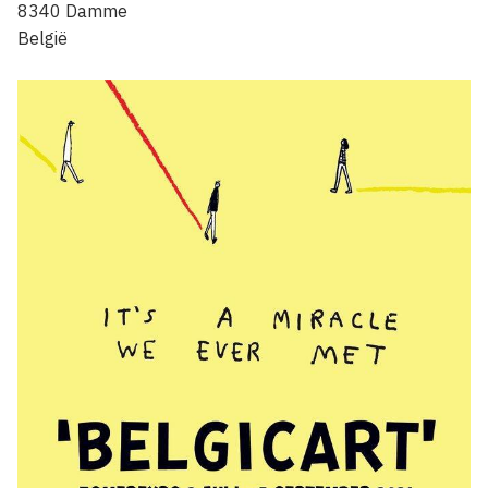
8340
Damme
België