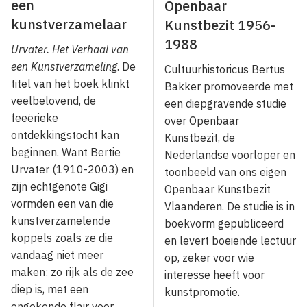
een
Openbaar
kunstverzamelaar
Kunstbezit 1956-
1988
Urvater. Het Verhaal van
een Kunstverzameling
. De
Cultuurhistoricus Bertus
titel van het boek klinkt
Bakker promoveerde met
veelbelovend, de
een diepgravende studie
feeërieke
over Openbaar
ontdekkingstocht kan
Kunstbezit, de
beginnen. Want Bertie
Nederlandse voorloper en
Urvater (1910-2003) en
toonbeeld van ons eigen
zijn echtgenote Gigi
Openbaar Kunstbezit
vormden een van die
Vlaanderen. De studie is in
kunstverzamelende
boekvorm gepubliceerd
koppels zoals ze die
en levert boeiende lectuur
vandaag niet meer
op, zeker voor wie
maken: zo rijk als de zee
interesse heeft voor
diep is, met een
kunstpromotie.
ongekende flair voor