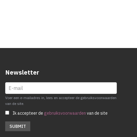
Newsletter
Voer een e-mailadres in, lees en accepteer de gebruiksvoorwaarden
van de site.
Ik accepteer de
gebruiksvoorwaarden
van de site