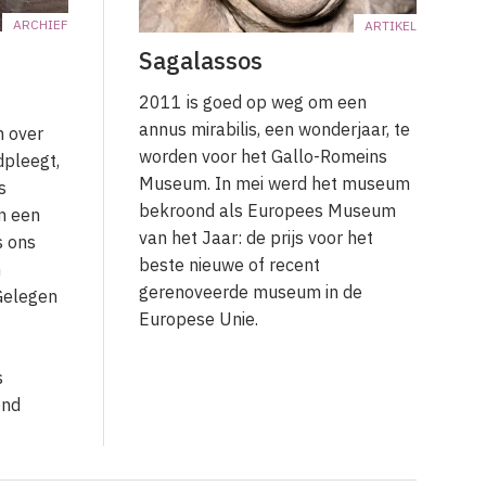
ARCHIEF
ARTIKEL
Sagalassos
2011 is goed op weg om een
annus mirabilis, een wonderjaar, te
 over
worden voor het Gallo-Romeins
dpleegt,
Museum. In mei werd het museum
s
bekroond als Europees Museum
n een
van het Jaar: de prijs voor het
s ons
beste nieuwe of recent
n
gerenoveerde museum in de
 Gelegen
Europese Unie.
s
ond