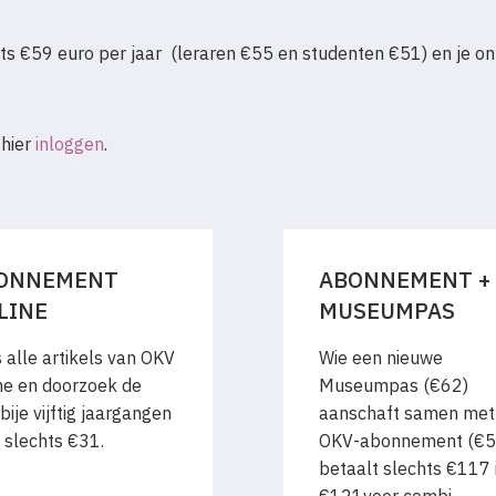
s €59 euro per jaar (leraren €55 en studenten €51) en je on
 hier
inloggen
.
ONNEMENT
ABONNEMENT +
LINE
MUSEUMPAS
 alle artikels van OKV
Wie een nieuwe
ne en doorzoek de
Museumpas (€62)
bije vijftig jaargangen
aanschaft samen met
 slechts €31.
OKV-abonnement (€5
betaalt slechts €117 i.