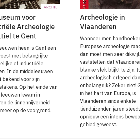
ARCHIEF
useum voor
Archeologie in
riële Archeologie
Vlaanderen
tiel te Gent
Wanneer men handboeken
Europese archeologie raa
eeuwen heen is Gent een
dan moet men zeer dikwijl
eest met belangrijke
vaststellen dat Vlaandere
lijke of industriële
blanke vlek blijkt te zijn. I
iten. In de middeleeuwen
archeologisch erfgoed da
 bekend voor zijn
onbelangrijk? Zeker niet!
tslakens. Op het einde van
in het hart van Europa, is
eleeuwen kwam in
Vlaanderen sinds enkele
en de linnennijverheid
tienduizenden jaren steed
meer op de voorgrond.
opnieuw een intens bewo
gebied geweest.