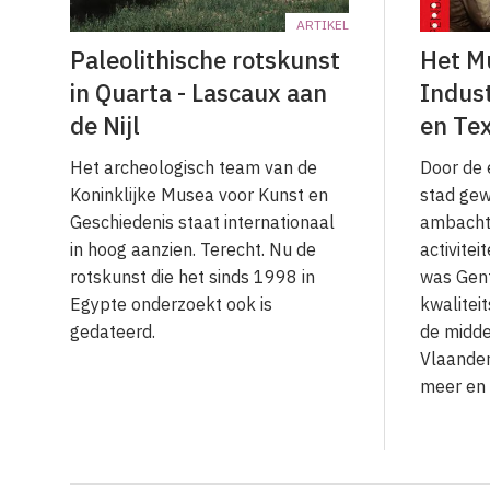
ARTIKEL
Paleolithische rotskunst
Het M
in Quarta - Lascaux aan
Indust
de Nijl
en Tex
Het archeologisch team van de
Door de 
Koninklijke Musea voor Kunst en
stad gew
Geschiedenis staat internationaal
ambachte
in hoog aanzien. Terecht. Nu de
activite
rotskunst die het sinds 1998 in
was Gent
Egypte onderzoekt ook is
kwalitei
gedateerd.
de midd
Vlaander
meer en 