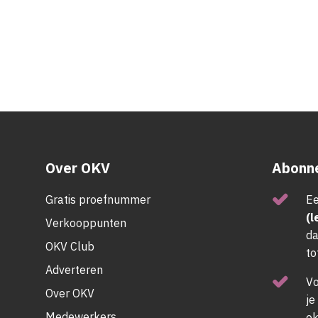
Over OKV
Abonne
Gratis proefnummer
Ee
(l
Verkooppunten
da
OKV Club
to
Adverteren
V
Over OKV
je
Medewerkers
ok