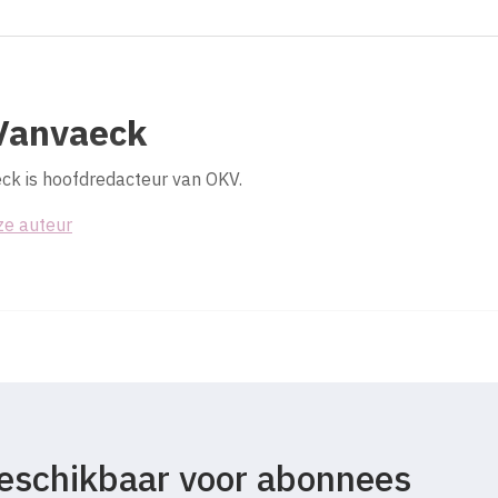
Vanvaeck
k is hoofdredacteur van OKV.
ze auteur
 beschikbaar voor abonnees