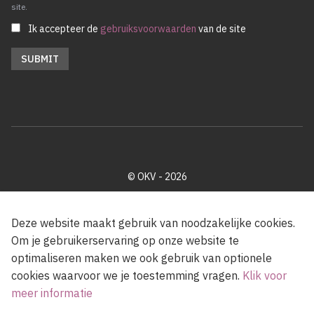
site.
Ik accepteer de
gebruiksvoorwaarden
van de site
© OKV - 2026
Privacy policy
Cookie disclaimer
Footer
Deze website maakt gebruik van noodzakelijke cookies.
Om je gebruikerservaring op onze website te
optimaliseren maken we ook gebruik van optionele
Met steun van de Vlaamse Gemeenschap
cookies waarvoor we je toestemming vragen.
Klik voor
meer informatie