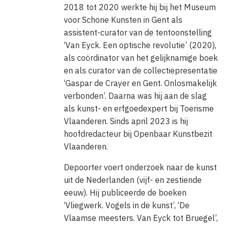
2018 tot 2020 werkte hij bij het Museum
fijnmazige bladerdak. Spilliaert zocht
voor Schone Kunsten in Gent als
naar de spirituele kant van het leven,
assistent-curator van de tentoonstelling
die vond hij tijdens rustgevende
‘Van Eyck. Een optische revolutie’ (2020),
wandelingen in parken en bossen.
als coördinator van het gelijknamige boek
en als curator van de collectiepresentatie
‘Gaspar de Crayer en Gent. Onlosmakelijk
verbonden’. Daarna was hij aan de slag
als kunst- en erfgoedexpert bij Toerisme
Vlaanderen. Sinds april 2023 is hij
hoofdredacteur bij Openbaar Kunstbezit
Vlaanderen.
Depoorter voert onderzoek naar de kunst
uit de Nederlanden (vijf- en zestiende
eeuw). Hij publiceerde de boeken
‘Vliegwerk. Vogels in de kunst’, ‘De
Vlaamse meesters. Van Eyck tot Bruegel’,