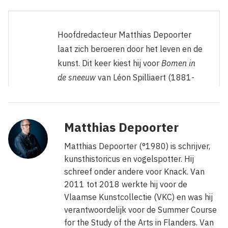
Hoofdredacteur Matthias Depoorter
laat zich beroeren door het leven en de
kunst. Dit keer kiest hij voor
Bomen in
de sneeuw
van Léon Spilliaert (1881-
1946) uit de collectie van Mu.ZEE.
Oostendenaar Spilliaert geniet vooral
Matthias Depoorter
bekendheid met zijn duistere,
Matthias Depoorter (°1980) is schrijver,
monochrome zelfportretten, al is zijn
kunsthistoricus en vogelspotter. Hij
oeuvre eigenlijk erg divers. Tijdens zijn
schreef onder andere voor Knack. Van
latere levensjaren was hij gefascineerd
2011 tot 2018 werkte hij voor de
door bomen en hun esthetische
Vlaamse Kunstcollectie (VKC) en was hij
verschijning: de kronkelende lijnen van
verantwoordelijk voor de Summer Course
takken, de forse stammen of het
for the Study of the Arts in Flanders. Van