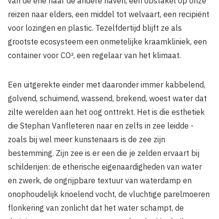
van de ene naar de andere haven, een obstakel op onze
reizen naar elders, een middel tot welvaart, een recipiënt
voor lozingen en plastic. Tezelfdertijd blijft ze als
grootste ecosysteem een onmetelijke kraamkliniek, een
container voor CO², een regelaar van het klimaat.
Een uitgerekte einder met daaronder immer kabbelend,
golvend, schuimend, wassend, brekend, woest water dat
zilte werelden aan het oog onttrekt. Het is die esthetiek
die Stephan Vanfleteren naar en zelfs in zee leidde -
zoals bij wel meer kunstenaars is de zee zijn
bestemming. Zijn zee is er een die je zelden ervaart bij
schilderijen: de etherische eigenaardigheden van water
en zwerk, de ongrijpbare textuur van waterdamp en
onophoudelijk krioelend vocht, de vluchtige parelmoeren
flonkering van zonlicht dat het water schampt, de