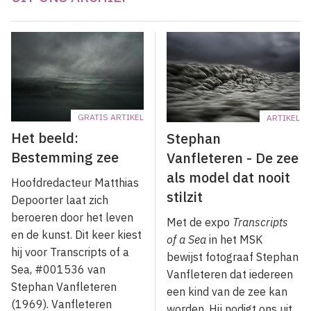
GRATIS ARTIKEL
ARTIKEL
Het beeld:
Stephan
Bestemming zee
Vanfleteren - De zee
als model dat nooit
Hoofdredacteur Matthias
stilzit
Depoorter laat zich
beroeren door het leven
Met de expo
Transcripts
en de kunst. Dit keer kiest
of a Sea
in het MSK
hij voor Transcripts of a
bewijst fotograaf Stephan
Sea, #001536 van
Vanfleteren dat iedereen
Stephan Vanfleteren
een kind van de zee kan
(1969). Vanfleteren
worden. Hij nodigt ons uit