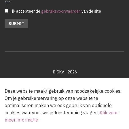
site.
Ik accepteer de
gebruiksvoorwaarden
van de site
© OKV - 2026
Privacy policy
Cookie disclaimer
Footer
Deze website maakt gebruik van noodzakelijke cookies.
Om je gebruikerservaring op onze website te
optimaliseren maken we ook gebruik van optionele
Met steun van de Vlaamse Gemeenschap
cookies waarvoor we je toestemming vragen.
Klik voor
meer informatie