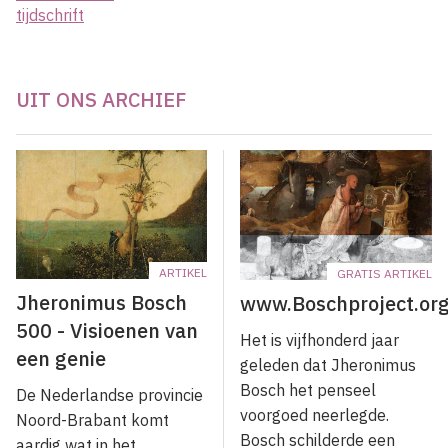
tijdschrift
UIT ONS ARCHIEF
ARTIKEL
GRATIS ARTIKEL
Jheronimus Bosch
www.Boschproject.or
500 - Visioenen van
Het is vijfhonderd jaar
een genie
geleden dat Jheronimus
Bosch het penseel
De Nederlandse provincie
voorgoed neerlegde.
Noord-Brabant komt
Bosch schilderde een
aardig wat in het