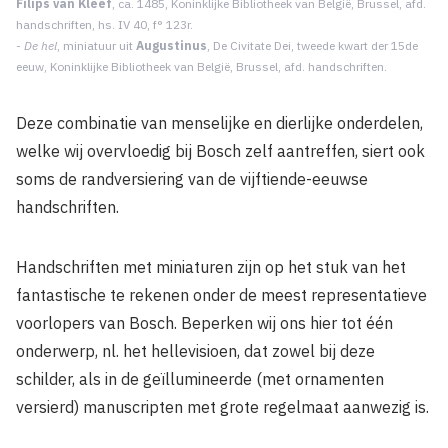
Filips van Kleef
, ca. 1485, Koninklijke Biblio­theek van België, Brussel, afd.
hand­schriften, hs. IV 40, f° 123r.
-
De hel
, miniatuur uit
Augustinus
, De Civi­tate Dei, tweede kwart der 15de
eeuw, Koninklijke Bibliotheek van België, Brus­sel, afd. handschriften.
Deze combinatie van menselijke en dierlijke onderdelen,
welke wij overvloedig bij Bosch zelf aantreffen, siert ook
soms de randversiering van de vijftiende-eeuwse
handschriften.
Handschriften met miniaturen zijn op het stuk van het
fantastische te rekenen onder de meest representatieve
voorlopers van Bosch. Beperken wij ons hier tot één
onderwerp, nl. het hellevisioen, dat zowel bij deze
schilder, als in de geïllumineerde (met ornamenten
versierd) manuscripten met grote regelmaat aanwezig is.