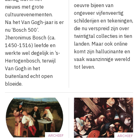
oeuvre bijeen van
nieuws met grote
ongeveer vijfenveertig
cultuurevenementen.
schilderijen en tekeningen,
Na het Van Gogh-jaar is er
die nu verspreid zijn over
nu ‘Bosch 500’.
twintigtal collecties in tien
Jheronimus Bosch (ca.
landen. Maar ook online
1450-1516) leefde en
komt zijn hallucinante en
werkte wel degelijk in ’s-
vaak waanzinnige wereld
Hertogenbosch, terwijl
tot leven.
Van Gogh in het
buitenland echt open
bloeide.
ARCHIEF
ARCHIEF