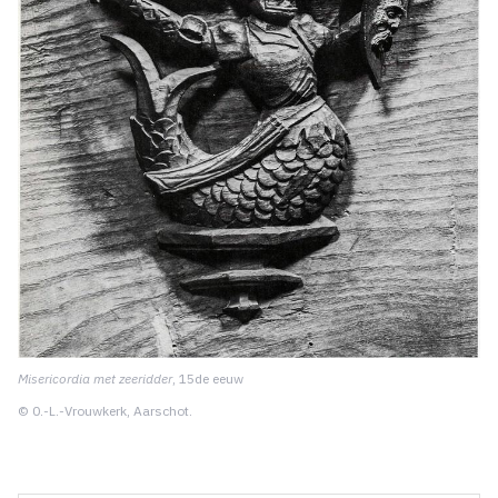
Misericordia met zeeridder
, 15de eeuw
© 0.-L.-Vrouwkerk, Aarschot.