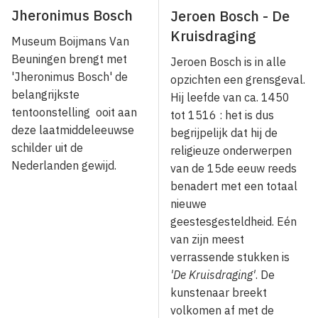
Jheronimus Bosch
Jeroen Bosch - De
Kruisdraging
Museum Boijmans Van
Beuningen brengt met
Jeroen Bosch is in alle
'Jheronimus Bosch' de
opzichten een grensgeval.
belangrijkste
Hij leefde van ca. 1450
tentoonstelling ooit aan
tot 1516 : het is dus
deze laatmiddeleeuwse
begrijpelijk dat hij de
schilder uit de
religieuze onderwerpen
Nederlanden gewijd.
van de 15de eeuw reeds
benadert met een totaal
nieuwe
geestesgesteldheid. Eén
van zijn meest
verrassende stukken is
'De Kruis­draging'
. De
kunstenaar breekt
volkomen af met de