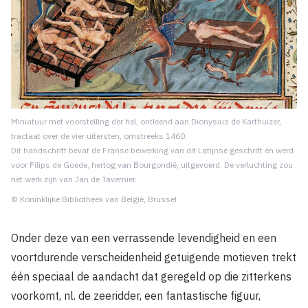
Miniatuur met voorstelling der hel, ont­leend aan Dionysius de Karthuizer,
trac­taat over de vier uitersten, omstreeks 1460.
Dit handschrift bevat de Franse be­werking van dit Latijnse geschrift en werd
voor Filips de Goede, hertog van Bourgon­dië, uitgevoerd. De verluchting zou
het werk zijn van Jan de Tavernier.
© Koninklijke Bibliotheek van België, Brussel
Onder deze van een verrassende levendigheid en een
voortdurende verscheidenheid getuigende motieven trekt
één speciaal de aandacht dat geregeld op die zitterkens
voorkomt, nl. de zeeridder, een fantastische figuur,