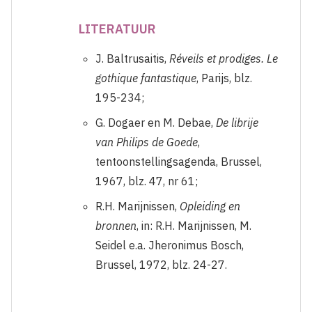
LITERATUUR
J. Baltrusaitis,
Réveils et prodiges. Le
gothique fantastique
, Parijs, blz.
195-234;
G. Dogaer en M. Debae,
De librije
van Philips de Goede
,
tentoonstellingsagenda, Brussel,
1967, blz. 47, nr 61;
R.H. Marijnissen,
Opleiding en
bronnen
, in: R.H. Marijnissen, M.
Seidel e.a. Jheronimus Bosch,
Brussel, 1972, blz. 24-27.