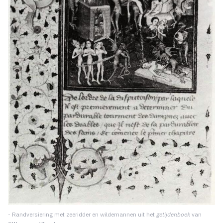
- Randversiering met zeeridder en wilde­mannen uit het
getijdenboek
van