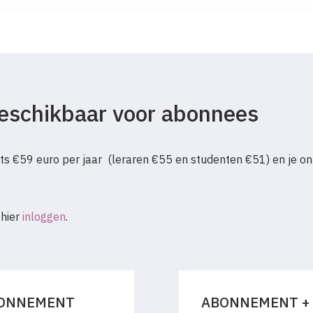
stap naar die wereld te
 door dat er geen enkele
ussen Outsider en Insider
'Hitler', Theo, Stichting Col
 beschikbaar voor abonnees
s €59 euro per jaar (leraren €55 en studenten €51) en je on
 hier
inloggen
.
ONNEMENT
ABONNEMENT +