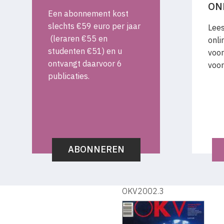
ON
Een abonnement kost
slechts €59 euro per jaar
Lees
(leraren €55 en
onli
studenten €51) en u
voor
ontvangt daarvoor 6
voor
publicaties.
ABONNEREN
OKV2002.3