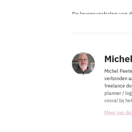
De levensverhalen van d
schrijnend en grijpen je
Hoe uit zoveel ellende s
geboren worden. Je begr
vaak niet. Maar is wat we
Michel
zoveel intrigerender dan
horen geen grote theori
Michel Peete
verbonden aa
Het zijn getuigen va n e
freelance doc
dan dat van de meesten 
planner / lo
die ons een blik gunnen 
vooral bij h
door de maatschappij va
Meer van de
aanzien. Het is een blik
grenzen. Alles kan en all