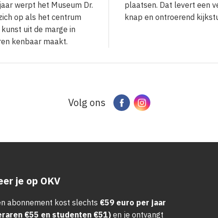
 jaar werpt het Museum Dr.
plaatsen. Dat levert een v
 zich op als het centrum
knap en ontroerend kijkst
 kunst uit de marge in
ren kenbaar maakt.
Volg ons
Facebook
Instagram
er je op OKV
n abonnement kost slechts
€59 euro per jaar
eraren €55 en studenten €51)
en je ontvangt