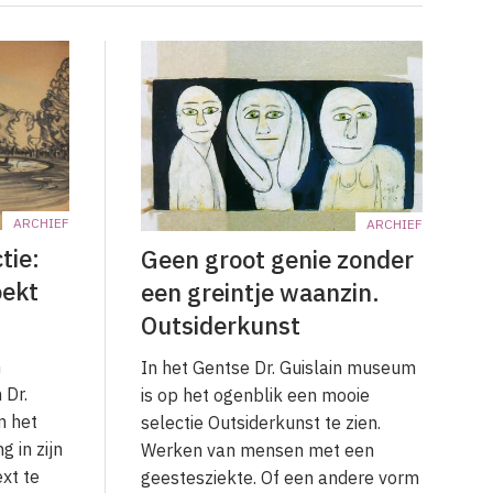
ARCHIEF
ARCHIEF
tie:
Geen groot genie zonder
oekt
een greintje waanzin.
Outsiderkunst
n
In het Gentse Dr. Guislain museum
 Dr.
is op het ogenblik een mooie
m het
selectie Outsiderkunst te zien.
g in zijn
Werken van mensen met een
ext te
geestesziekte. Of een andere vorm