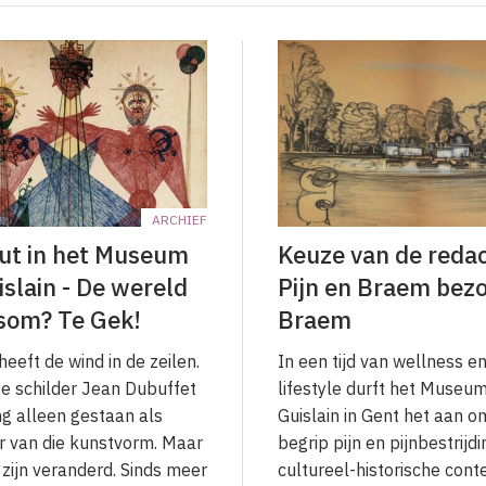
ARCHIEF
rut in het Museum
Keuze van de redac
islain - De wereld
Pijn en Braem bez
som? Te Gek!
Braem
heeft de wind in de zeilen.
In een tijd van wellness e
e schilder Jean Dubuffet
lifestyle durft het Museum
ng alleen gestaan als
Guislain in Gent het aan o
 van die kunstvorm. Maar
begrip pijn en pijnbestrijdin
 zijn veranderd. Sinds meer
cultureel-historische cont