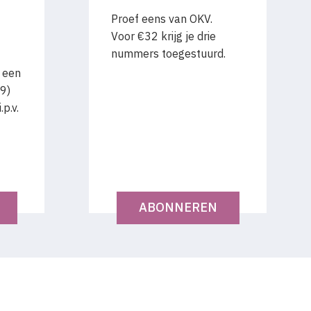
Proef eens van OKV.
Voor €32 krijg je drie
nummers toegestuurd.
 een
9)
p.v.
ABONNEREN