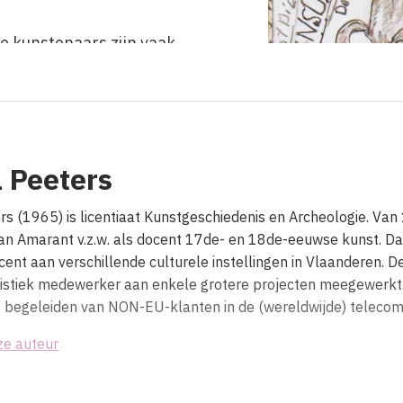
e kunstenaars zijn vaak
 rechtstreeks naar de keel.
oms zoveel moois kan
ijpt het als toeschouwer
 niet begrijpen nu net niet
 Peeters
 de rest? Bij deze werken
eën, geen grote verhalen.
rs (1965) is licentiaat Kunstgeschiedenis en Archeologie. Van
n Amarant v.z.w. als docent 17de- en 18de-eeuwse kunst. Daa
en leven dat anders verliep
ent aan verschillende culturele instellingen in Vlaanderen. De
van ons. Het zijn vensters
gistiek medewerker aan enkele grotere projecten meegewerkt. 
in het hoofd van mensen die
et begeleiden van NON-EU-klanten in de (wereldwijde) telecom
ak als 'minder' worden
ze auteur
 in een wereld zonder
es heeft zijn eigen aparte