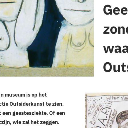
Gee
zon
waa
Out
ain museum is op het
ctie Outsiderkunst te zien.
een geestesziekte. Of een
ijn, wie zal het zeggen.