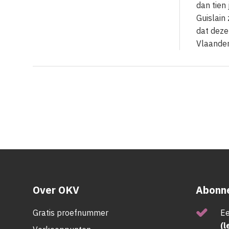
dan tien
Guislain
dat deze
Vlaande
Over OKV
Abonne
Gratis proefnummer
Ee
(l