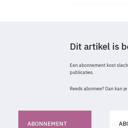
logica. Wie bereid is de 
zetten heeft meteen ook
grens hoeft te bestaan t
(de gevestigde) kunst.
Dit artikel is
Een abonnement kost slecht
publicaties.
Reeds abonnee? Dan kan je
ABONNEMENT
AB