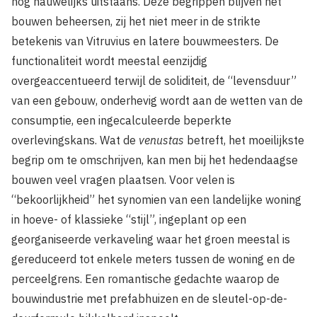
nog nauwelijks uitstaans. Deze begrippen blijven het
bouwen beheersen, zij het niet meer in de strikte
betekenis van Vitruvius en latere bouwmeesters. De
functionaliteit wordt meestal eenzijdig
overgeaccentueerd terwijl de soliditeit, de “levensduur”
van een gebouw, onderhevig wordt aan de wetten van de
consumptie, een ingecalculeerde beperkte
overlevingskans. Wat de
venustas
betreft, het moeilijkste
begrip om te omschrijven, kan men bij het hedendaagse
bouwen veel vragen plaatsen. Voor velen is
“bekoorlijkheid” het synomien van een landelijke woning
in hoeve- of klassieke “stijl”, ingeplant op een
georganiseerde verkaveling waar het groen meestal is
gereduceerd tot enkele meters tussen de woning en de
perceelgrens. Een romantische gedachte waarop de
bouwindustrie met prefabhuizen en de sleutel-op-de-