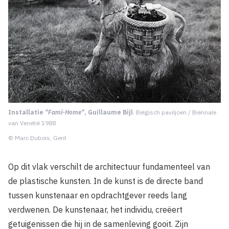
Installatie
"Fami-Home"
, Guillaume Bijl
. Belgisch paviljoen / Biënnale
van Venetië 1988
© Marc Dubois, Gent
Op dit vlak verschilt de architectuur fundamenteel van
de plastische kunsten. In de kunst is de directe band
tussen kunstenaar en opdrachtgever reeds lang
verdwenen. De kunstenaar, het individu, creëert
getuigenissen die hij in de samenleving gooit. Zijn