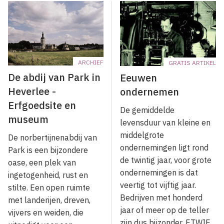
ARCHIEF
GRATIS ARTIKEL
De abdij van Park in
Eeuwen
Heverlee -
ondernemen
Erfgoedsite en
De gemiddelde
museum
levensduur van kleine en
middelgrote
De norbertijnenabdij van
ondernemingen ligt rond
Park is een bijzondere
de twintig jaar, voor grote
oase, een plek van
ondernemingen is dat
ingetogenheid, rust en
veertig tot vijftig jaar.
stilte. Een open ruimte
Bedrijven met honderd
met landerijen, dreven,
jaar of meer op de teller
vijvers en weiden, die
zijn dus bijzonder. ETWIE,