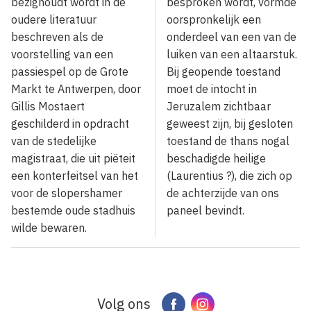
bezighoudt wordt in de
besproken wordt, vormde
oude­re literatuur
oorspronkelijk een
beschreven als de
onderdeel van een van de
voorstelling van een
luiken van een altaarstuk.
passiespel op de Grote
Bij geopende toestand
Markt te Antwerpen, door
moet de intocht in
Gillis Mostaert
Jeruzalem zichtbaar
geschilderd in opdracht
geweest zijn, bij gesloten
van de stedelijke
toestand de thans nogal
magistraat, die uit piëteit
beschadigde heilige
een konter­feitsel van het
(Laurentius ?), die zich op
voor de slopershamer
de achterzijde van ons
bestemde oude stadhuis
paneel bevindt.
wilde bewaren.
Volg ons
Facebook
Instagram