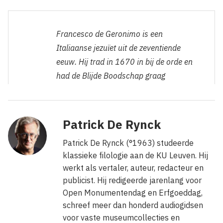
Francesco de Geronimo is een
Italiaanse jezuïet uit de zeventiende
eeuw. Hij trad in 1670 in bij de orde en
had de Blijde Boodschap graag
verkondigd als missionaris in het Verre
Oosten, in het spoor van het grote
voorbeeld Franciscus Xaverius. Volgens
Patrick De Rynck
zijn oversten lag zijn ware roeping echter
Patrick De Rynck (°1963) studeerde
in en om Napels. Francesco preekte
klassieke filologie aan de KU Leuven. Hij
daar zo overtuigend dat hij
werkt als vertaler, auteur, redacteur en
tienduizenden mensen lokte en velen
publicist. Hij redigeerde jarenlang voor
bekeerde, tot in gevangenissen en
Open Monumentendag en Erfgoeddag,
bordelen. Men zei over hem: "Wanneer
schreef meer dan honderd audiogidsen
hij praat, is hij als een lam, maar hij is
voor vaste museumcollecties en