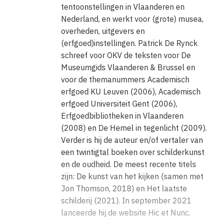
een leeuw wanneer hij predikt." Altijd
tentoonstellingen in Vlaanderen en
Nederland, en werkt voor (grote) musea,
had hij een kruisbeeld bij zich.
overheden, uitgevers en
(erfgoed)instellingen. Patrick De Rynck
schreef voor OKV de teksten voor De
Museumgids Vlaanderen & Brussel en
voor de themanummers Academisch
erfgoed KU Leuven (2006), Academisch
erfgoed Universiteit Gent (2006),
Erfgoedbibliotheken in Vlaanderen
(2008) en De Hemel in tegenlicht (2009).
Verder is hij de auteur en/of vertaler van
een twintigtal boeken over schilderkunst
en de oudheid. De meest recente titels
zijn: De kunst van het kijken (samen met
Jon Thomson, 2018) en Het laatste
schilderij (2021). In september 2021
lanceerde hij de website Hic et Nunc.