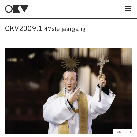
M
OKV2009.1
47ste jaargang
ARCHIEF