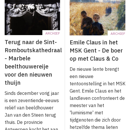
ARCHIEF
ARCHIEF
Terug naar de Sint-
Emile Claus in het
Romboutskathedraal
MSK Gent - De boer
- Marbele
op met Claus & Co
beelthouwereije
De nieuwe lente brengt
voor den nieuwen
een nieuwe
thuijn
tentoonstelling in het MSK
Gent. Emile Claus en het
Sinds december vorig jaar
landleven confronteert de
is een zeventiende-eeuws
meester van het
reliëf van beeldhouwer
'luminisme' met
Jan van den Steen terug
tijdgenoten die zich door
thuis. De provincie
hetzelfde thema lieten
Antwerpen kocht het aan