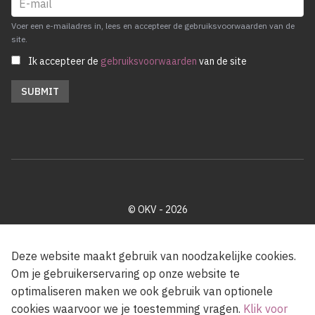
Voer een e-mailadres in, lees en accepteer de gebruiksvoorwaarden van de
site.
Ik accepteer de
gebruiksvoorwaarden
van de site
© OKV - 2026
Privacy policy
Cookie disclaimer
Footer
Deze website maakt gebruik van noodzakelijke cookies.
Om je gebruikerservaring op onze website te
optimaliseren maken we ook gebruik van optionele
Met steun van de Vlaamse Gemeenschap
cookies waarvoor we je toestemming vragen.
Klik voor