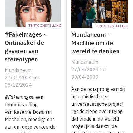
TENTOONSTELLING
TENTOONSTELLING
#Fakeimages -
Mundaneum -
Ontmasker de
Machine om de
gevaren van
wereld te denken
stereotypen
Mundaneum
27/04/2023
tot
Mundaneum
30/04/2030
27/01/2024
tot
08/12/2024
Aan de oorsprong van dit
humanistische en
#Fakeimages
, een
universalistische project
tentoonstelling
ligt de diepe overtuiging
van Kazerne Dossin in
dat vrede in de wereld
Mechelen, moedigt ons
mogelijk is dankzij de
aan om deze verkeerde