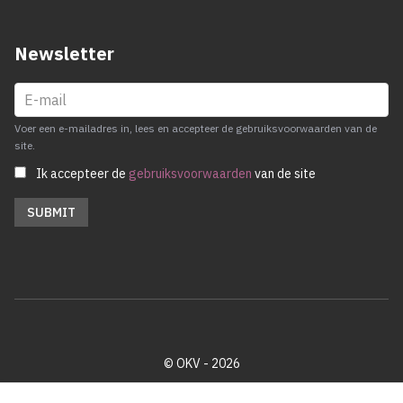
Newsletter
Voer een e-mailadres in, lees en accepteer de gebruiksvoorwaarden van de
site.
Ik accepteer de
gebruiksvoorwaarden
van de site
© OKV - 2026
Privacy policy
Cookie disclaimer
Footer