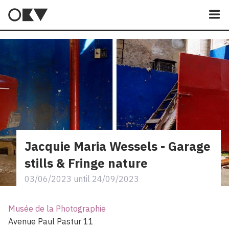
M
Jacquie Maria Wessels - Garage
stills & Fringe nature
03/06/2023
until
24/09/2023
Musée de la Photographie
Avenue Paul Pastur 11