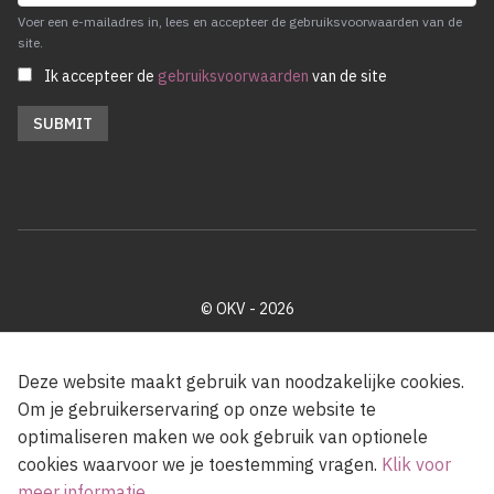
Voer een e-mailadres in, lees en accepteer de gebruiksvoorwaarden van de
site.
Ik accepteer de
gebruiksvoorwaarden
van de site
© OKV - 2026
Privacy policy
Cookie disclaimer
Footer
Deze website maakt gebruik van noodzakelijke cookies.
Om je gebruikerservaring op onze website te
optimaliseren maken we ook gebruik van optionele
Met steun van de Vlaamse Gemeenschap
cookies waarvoor we je toestemming vragen.
Klik voor
meer informatie