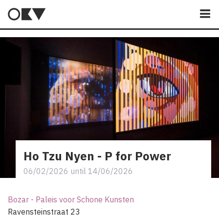
M
Ho Tzu Nyen - P for Power
06/02/2026
until
14/06/2026
Bozar - Paleis voor Schone Kunsten
Ravensteinstraat 23