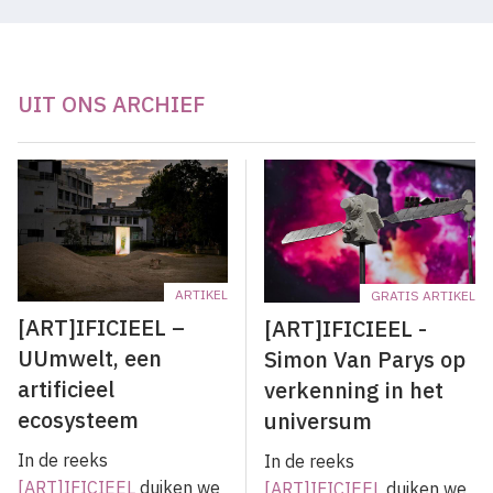
UIT ONS ARCHIEF
ARTIKEL
GRATIS ARTIKEL
[ART]IFICIEEL –
[ART]IFICIEEL -
UUmwelt, een
Simon Van Parys op
artificieel
verkenning in het
ecosysteem
universum
In de reeks
In de reeks
[ART]IFICIEEL
duiken we
[ART]IFICIEEL
duiken we