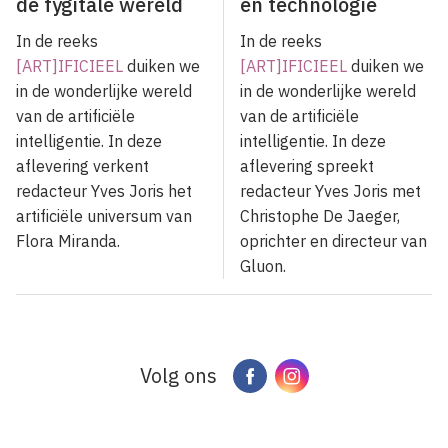
de fygitale wereld
en technologie
In de reeks
In de reeks
[ART]IFICIEEL
duiken we
[ART]IFICIEEL
duiken we
in de wonderlijke wereld
in de wonderlijke wereld
van de artificiële
van de artificiële
intelligentie.
In deze
intelligentie. In deze
aflevering verkent
aflevering spreekt
redacteur Yves Joris het
redacteur Yves Joris met
artificiële universum van
Christophe De Jaeger,
Flora Miranda.
oprichter en directeur van
Gluon.
Volg ons
Facebook
Instagram