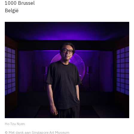
1000
Brussel
België
Ho Tzu Nyen
© Met dank aan Singapore Art Museum