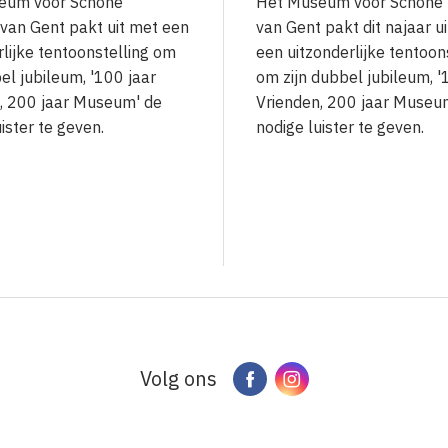
eum voor Schone
Het Museum voor Schone
van Gent pakt uit met een
van Gent pakt dit najaar u
rlijke tentoonstelling om
een uitzonderlijke tentoon
el jubileum, '100 jaar
om zijn dubbel jubileum, '
, 200 jaar Museum' de
Vrienden, 200 jaar Museu
uister te geven.
nodige luister te geven.
Volg ons
Facebook
Instagram