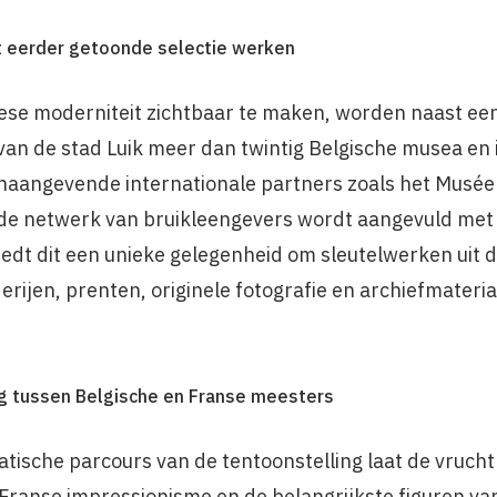
it eerder getoonde selectie werken
ese moderniteit zichtbaar te maken, worden naast een
s van de stad Luik meer dan twintig Belgische musea en 
angevende internationale partners zoals het Musée d
rede netwerk van bruikleengevers wordt aangevuld met
iedt dit een unieke gelegenheid om sleutelwerken uit 
erijen, prenten, originele fotografie en archiefmateri
g tussen Belgische en Franse meesters
tische parcours van de tentoonstelling laat de vrucht
Franse impressionisme en de belangrijkste figuren van