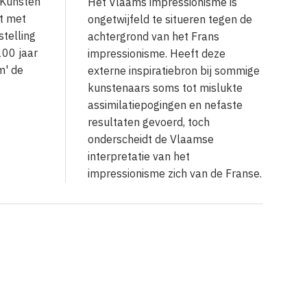
 Kunsten
Het Vlaams impressionisme is
it met
ongetwijfeld te situeren tegen de
stelling
achtergrond van het Frans
100 jaar
impressionisme. Heeft deze
m' de
externe inspiratiebron bij sommige
kunstenaars soms tot mislukte
assimilatiepogingen en nefaste
resultaten gevoerd, toch
onderscheidt de Vlaamse
interpretatie van het
impressionisme zich van de Franse.