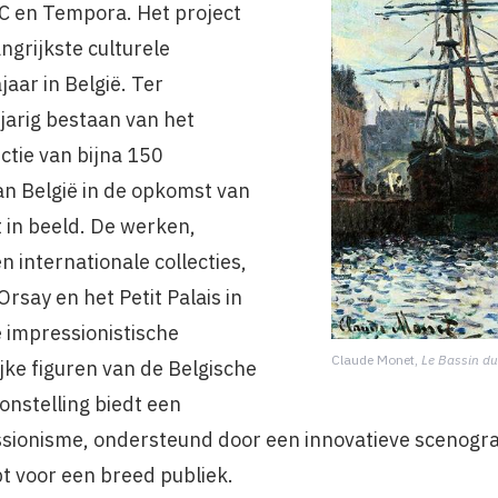
C en Tempora. Het project
ngrijkste culturele
aar in België. Ter
jarig bestaan van het
tie van bijna 150
n België in de opkomst van
 in beeld. De werken,
n internationale collecties,
say en het Petit Palais in
 impressionistische
Claude Monet,
Le Bassin d
jke figuren van de Belgische
onstelling biedt een
ssionisme, ondersteund door een innovatieve scenogra
t voor een breed publiek.