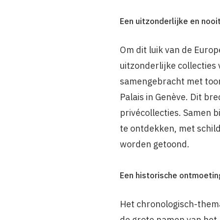
Een uitzonderlijke en noo
Om dit luik van de Europ
uitzonderlijke collectie
samengebracht met toona
Palais in Genève. Dit b
privécollecties. Samen b
te ontdekken, met schild
worden getoond.
Een historische ontmoetin
Het chronologisch-thema
de grote namen van het 