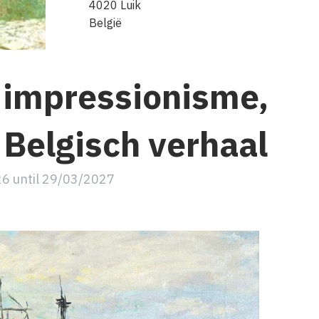
4020
Luik
België
 impressionisme,
 Belgisch verhaal
26
until
29/03/2027