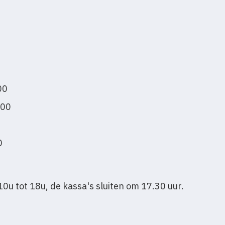
00
:00
0
0u tot 18u, de kassa's sluiten om 17.30 uur.