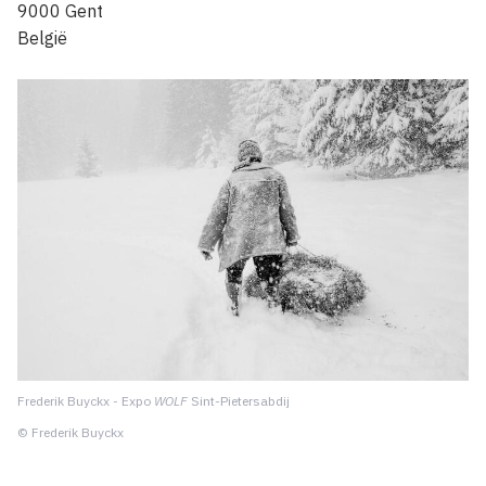
9000
Gent
België
Frederik Buyckx - Expo
WOLF
Sint-Pietersabdij
© Frederik Buyckx