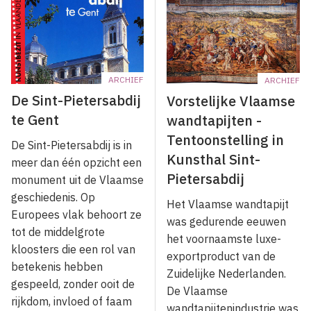
ARCHIEF
ARCHIEF
De Sint-Pietersabdij
Vorstelijke Vlaamse
te Gent
wandtapijten -
Tentoonstelling in
De Sint-Pietersabdij is in
Kunsthal Sint-
meer dan één opzicht een
Pietersabdij
monument uit de Vlaamse
geschiedenis. Op
Het Vlaamse wandtapijt
Europees vlak behoort ze
was gedurende eeuwen
tot de middelgrote
het voornaamste luxe-
kloosters die een rol van
exportproduct van de
betekenis hebben
Zuidelijke Nederlanden.
gespeeld, zonder ooit de
De Vlaamse
rijkdom, invloed of faam
wandtapijtenindustrie was