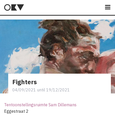
M
Fighters
04/09/2021
until
19/12/2021
Tentoonstellingsruimte Sam Dillemans
Eggestraat 2