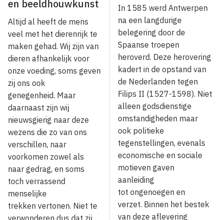
en beeldhouwkunst
In 1585 werd Antwerpen
na een langdurige
Altijd al heeft de mens
belegering door de
veel met het dierenrijk te
Spaanse troepen
maken gehad. Wij zijn van
heroverd. Deze herovering
dieren afhankelijk voor
kadert in de opstand van
onze voeding, soms geven
de Nederlanden tegen
zij ons ook
Filips II (1527-1598). Niet
genegenheid. Maar
alleen godsdienstige
daarnaast zijn wij
omstandigheden maar
nieuwsgierig naar deze
ook politieke
wezens die zo van ons
tegenstellingen, evenals
verschillen, naar
economische en sociale
voorkomen zowel als
motieven gaven
naar gedrag, en soms
aanleiding
toch verrassend
tot ongenoegen en
menselijke
verzet. Binnen het bestek
trekken vertonen. Niet te
van deze aflevering
verwonderen dus dat zij