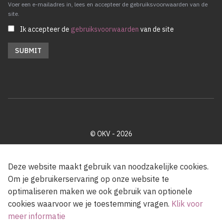
Voer een e-mailadres in, lees en accepteer de gebruiksvoorwaarden van de
site.
Ik accepteer de
gebruiksvoorwaarden
van de site
© OKV - 2026
Privacy policy
Cookie disclaimer
Footer
Deze website maakt gebruik van noodzakelijke cookies.
Om je gebruikerservaring op onze website te
optimaliseren maken we ook gebruik van optionele
Met steun van de Vlaamse Gemeenschap
cookies waarvoor we je toestemming vragen.
Klik voor
meer informatie