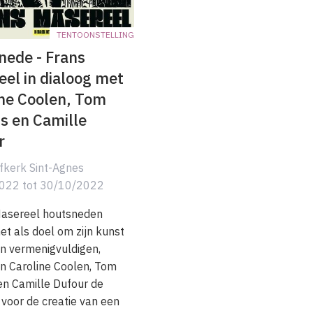
TENTOONSTELLING
nede - Frans
el in dialoog met
ine Coolen, Tom
s en Camille
r
fkerk Sint-Agnes
2022
tot
30/10/2022
Masereel houtsneden
t als doel om zijn kunst
n vermenigvuldigen,
n Caroline Coolen, Tom
en Camille Dufour de
 voor de creatie van een