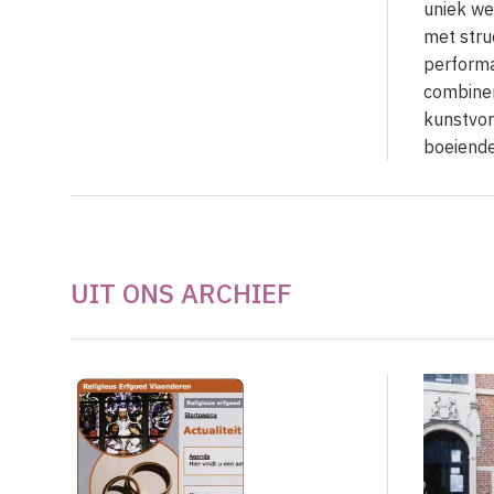
uniek we
met stru
performa
combiner
kunstvor
boeiende
UIT ONS ARCHIEF