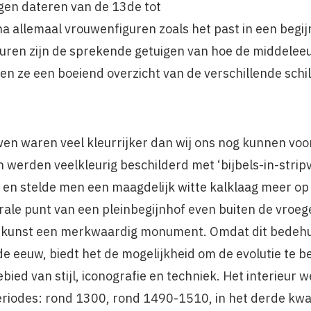
gen dateren van de 13de tot
 allemaal vrouwenfiguren zoals het past in een begijn
euren zijn de sprekende getuigen van hoe de middelee
en ze een boeiend overzicht van de verschillende sch
en waren veel kleurrijker dan wij ons nog kunnen voo
werden veelkleurig beschilderd met ‘bijbels-in-strip
n stelde men een maagdelijk witte kalklaag meer op 
trale punt van een pleinbegijnhof even buiten de vroeg
rkunst een merkwaardig monument. Omdat dit bedehui
e eeuw, biedt het de mogelijkheid om de evolutie te 
ied van stijl, iconografie en techniek. Het interieur 
eriodes: rond 1300, rond 1490-1510, in het derde kw