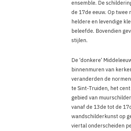
ensemble. De schilderin
de 17de eeuw. Op twee na
heldere en levendige kl
beleefde. Bovendien gev
stijlen.
De ‘donkere’ Middeleeuw
binnenmuren van kerken 
veranderden de normen e
te Sint-Truiden, het cen
gebied van muurschilde
vanaf de 13de tot de 17d
wandschilderkunst op geb
viertal onderscheiden p