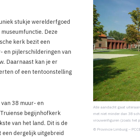
 uniek stukje werelderfgoed
 museumfunctie. Deze
sche kerk bezit een
 en pijlerschilderingen van
w. Daarnaast kan je er
certen of een tentoonstelling
 van 38 muur- en
Alle aandacht gaat uiteraar
e Truiense begijnhofkerk
met niet minder dan 38 schi
vrouwenfiguren (zoals het p
ste van het land. Dit is de
© Provincie Limburg – PCCE
 een dergelijk uitgebreid