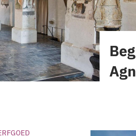
Beg
Agn
riendelijk
ERFGOED