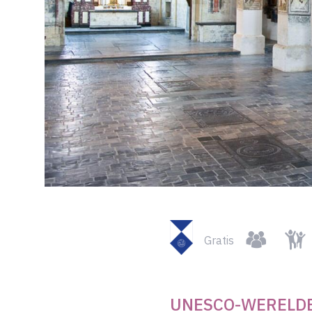
Beschermd
Groepen
Kindv
Gratis
momument
UNESCO-WERELD