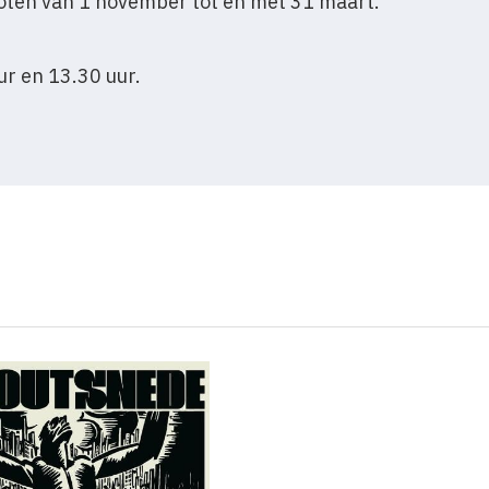
loten van 1 november tot en met 31 maart.
ur en 13.30 uur.