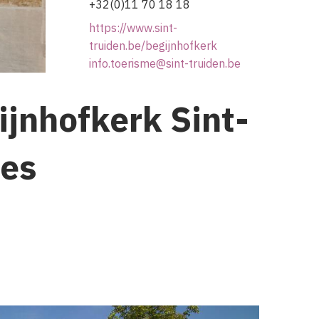
+32(0)11 70 18 18
https://www.sint-
truiden.be/begijnhofkerk
info.toerisme@sint-truiden.be
ijnhofkerk Sint-
es