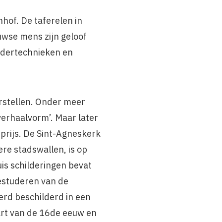
hof. De taferelen in
uwse mens zijn geloof
ildertechnieken en
rstellen. Onder meer
verhaalvorm’. Maar later
prijs. De Sint-Agneskerk
ere stadswallen, is op
s schilderingen bevat
bestuderen van de
werd beschilderd in een
art van de 16de eeuw en