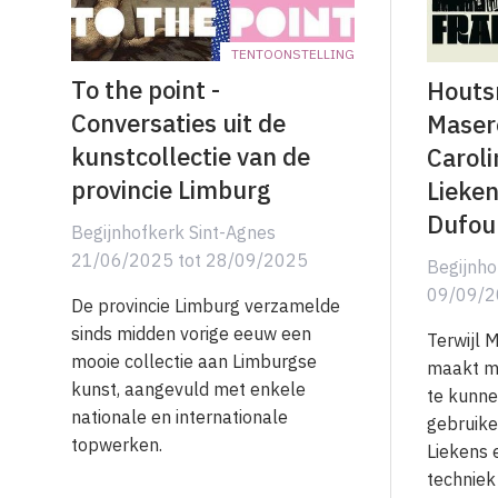
TENTOONSTELLING
To the point -
Houts
Conversaties uit de
Masere
kunstcollectie van de
Carol
provincie Limburg
Lieken
Dufou
Begijnhofkerk Sint-Agnes
21/06/2025
tot
28/09/2025
Begijnho
09/09/
De provincie Limburg verzamelde
sinds midden vorige eeuw een
Terwijl 
mooie collectie aan Limburgse
maakt me
kunst, aangevuld met enkele
te kunne
nationale en internationale
gebruike
topwerken.
Liekens 
techniek