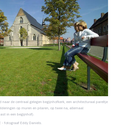
d naar de centraal gelegen begijnhofkerk, een architecturaal pareltje
lderingen op muren en pilaren, op twee na, allemaal
ast in een begijnhof).
 - fotograaf Eddy Daniels.