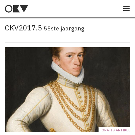
M
OKV2017.5
55ste jaargang
GRATIS ARTIKEL