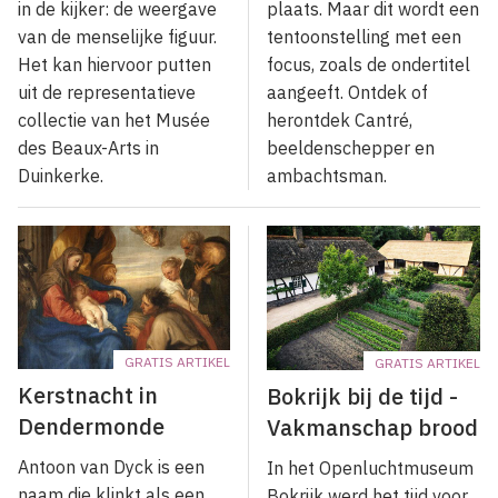
in de kijker: de weergave
plaats. Maar dit wordt een
van de menselijke figuur.
tentoonstelling met een
Het kan hiervoor putten
focus, zoals de ondertitel
uit de representatieve
aangeeft. Ontdek of
collectie van het Musée
herontdek Cantré,
des Beaux-Arts in
beeldenschepper en
Duinkerke.
ambachtsman.
GRATIS ARTIKEL
GRATIS ARTIKEL
Kerstnacht in
Bokrijk bij de tijd -
Dendermonde
Vakmanschap brood
Antoon van Dyck is een
In het Openluchtmuseum
naam die klinkt als een
Bokrijk werd het tijd voor