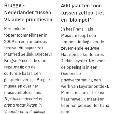
Brugge -
400 jaar ten toon
Nederlander tussen
tussen zelfportret
Vlaamse primitieven
en 'blompot'
Met enkele
In het Frans Hals
toptentoonstellingen in
Museum loopt een
2009 en een ambitieus
tentoonstelling over de
festival dit najaar zet
zeventiende-eeuwse
Manfred Sellink, Directeur
Haarlemse kuntenares
Brugse Musea, de stad
Judith Leyster. Net voor
regelmatig op de
de opening is in een
culturele kaart. Een
Oostendse
gesprek over zijn Brugse
privéverzameling een
musea en over het
werk van Leyster ontdekt.
museumbeleid.
“Het
Men nam aan dat ze na
Topstukkendecreet is
haar huwelijk maar één
prima maar kwam in
keer het penseel ter hand
Vlaande­ren wel rijkelijk
nam.