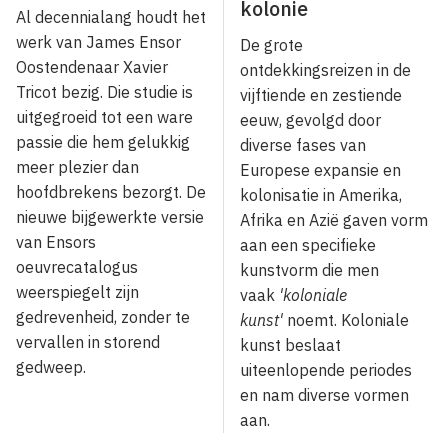
kolonie
Al decennialang houdt het
werk van James Ensor
De grote
Oostendenaar Xavier
ontdekkingsreizen in de
Tricot bezig. Die studie is
vijftiende en zestiende
uitgegroeid tot een ware
eeuw, gevolgd door
passie die hem gelukkig
diverse fases van
meer plezier dan
Europese expansie en
hoofdbrekens bezorgt. De
kolonisatie in Amerika,
nieuwe bijgewerkte versie
Afri­ka en Azië gaven vorm
van Ensors
aan een specifieke
oeuvrecatalogus
kunstvorm die men
weerspiegelt zijn
vaak
'ko­loniale
gedrevenheid, zonder te
kunst'
noemt. Koloniale
vervallen in storend
kunst beslaat
gedweep.
uiteenlopende periodes
en nam diverse vormen
aan.