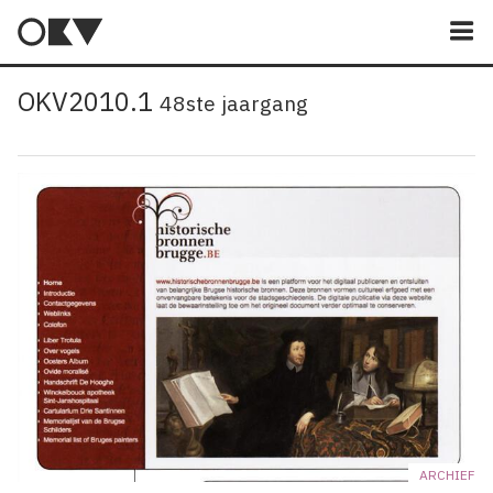
M
OKV2010.1
48ste jaargang
ARCHIEF