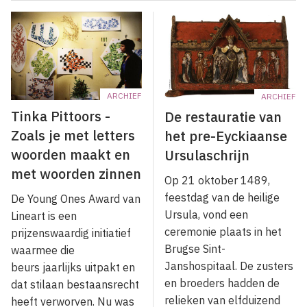
ARCHIEF
ARCHIEF
Tinka Pittoors -
De restauratie van
Zoals je met letters
het pre-Eyckiaanse
woorden maakt en
Ursulaschrijn
met woorden zinnen
Op 21 oktober 1489,
feestdag van de heilige
De Young Ones Award van
Ursula, vond een
Lineart is een
ceremonie plaats in het
prijzenswaar­dig initiatief
Brugse Sint-
waarmee die
Janshospitaal. De zusters
beurs jaarlijks uit­pakt en
en broeders hadden de
dat stilaan bestaansrecht
relieken van elfduizend
heeft verworven. Nu was