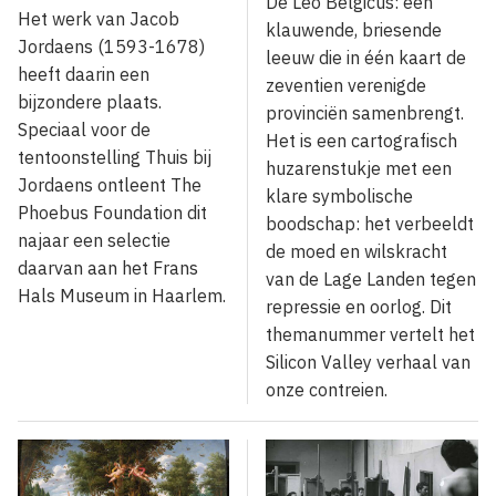
De Leo Belgicus: een
Het werk van Jacob
klauwende, briesende
Jordaens (1593-1678)
leeuw die in één kaart de
heeft daarin een
zeventien verenigde
bijzondere plaats.
provinciën samenbrengt.
Speciaal voor de
Het is een cartografisch
tentoonstelling Thuis bij
huzarenstukje met een
Jordaens ontleent The
klare symbolische
Phoebus Foundation dit
boodschap: het verbeeldt
najaar een selectie
de moed en wilskracht
daarvan aan het Frans
van de Lage Landen tegen
Hals Museum in Haarlem.
repressie en oorlog. Dit
themanummer vertelt het
Silicon Valley verhaal van
onze contreien.