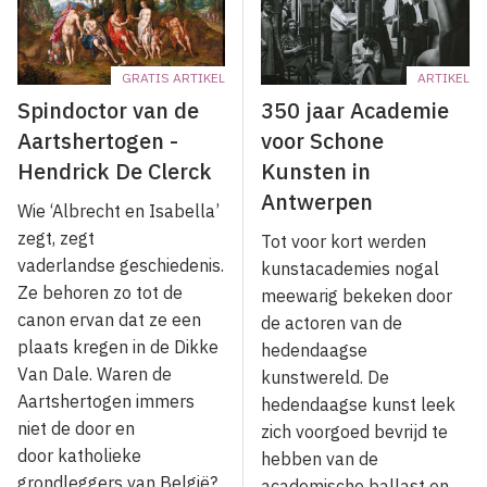
GRATIS ARTIKEL
ARTIKEL
Spindoctor van de
350 jaar Academie
Aartshertogen -
voor Schone
Hendrick De Clerck
Kunsten in
Antwerpen
Wie ‘Albrecht en Isabella’
zegt, zegt
Tot voor kort werden
vaderlandse geschiedenis.
kunstacademies nogal
Ze behoren zo tot de
meewarig bekeken door
canon ervan dat ze een
de actoren van de
plaats kregen in de Dikke
hedendaagse
Van Dale. Waren de
kunstwereld. De
Aartshertogen immers
hedendaagse kunst leek
niet de door en
zich voorgoed bevrijd te
door katholieke
hebben van de
grondleggers van België?
academische ballast en