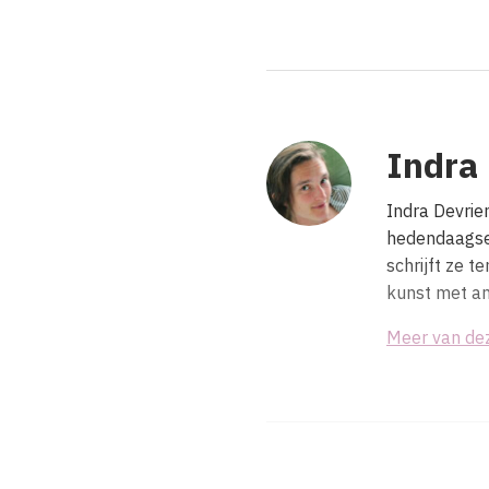
Indra
Indra Devrie
hedendaagse
schrijft ze 
kunst met an
Meer van de