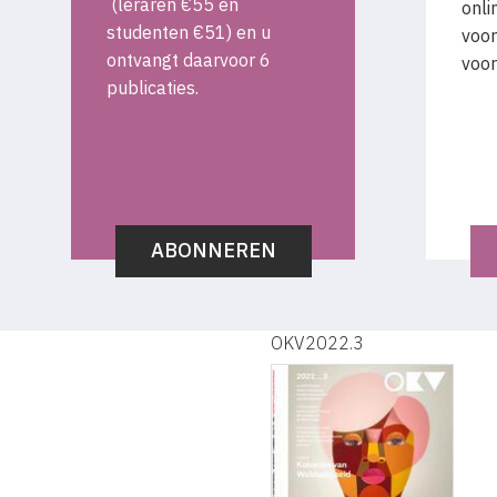
(leraren €55 en
onli
studenten €51) en u
voor
ontvangt daarvoor 6
voor
publicaties.
ABONNEREN
OKV2022.3