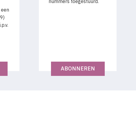
nummers toegestuurd.
 een
9)
p.v.
ABONNEREN