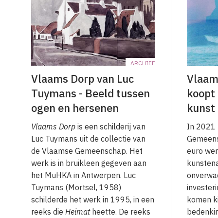
ARCHIEF
Vlaams Dorp van Luc
Vlaam
Tuymans - Beeld tussen
koopt
ogen en hersenen
kunst
Vlaams Dorp
is een schilderij van
In 2021
Luc Tuymans uit de collectie van
Gemeens
de Vlaamse Gemeenschap. Het
euro we
werk is in bruikleen gegeven aan
kunstena
het MuHKA in Antwerpen. Luc
onverwac
Tuymans (Mortsel, 1958)
investeri
schilderde het werk in 1995, in een
komen ki
reeks die
Heimat
heette. De reeks
bedenkin