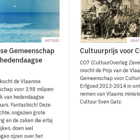
ARTIKEL
GRAT
se Gemeenschap
Cultuurprijs voor 
 hedendaagse
CO7 (CultuurOverleg Zeve
mocht de Prijs van de Vl
Gemeenschap voor Cultur
 kocht de Vlaamse
Erfgoed 2013-2014 in on
chap voor 3,98 miljoen
nemen van Vlaams ministe
rk van hedendaagse
Cultuur Sven Gatz.
ars. Fantastisch! Deze
hte, ongezien grote
ng en de zaken die erbij
jken, doen wel
gen rijzen over het