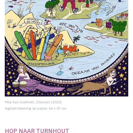
Mila Van Goethem,
Eilanden
(2020)
digitale tekening op papier, 66 x 47 cm
HOP NAAR TURNHOUT