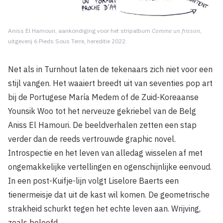
Aniss El Hamouri, aankondiging voor het stripalbum
Comme un frisson
,
uitgeverij 6 Pieds Sous Terre, hereditie 2022.
Net als in Turnhout laten de tekenaars zich niet voor een
stijl vangen. Het waaiert breedt uit van seventies pop art
bij de Portugese María Medem of de Zuid-Koreaanse
Younsik Woo tot het nerveuze gekriebel van de Belg
Aniss El Hamouri. De beeldverhalen zetten een stap
verder dan de reeds vertrouwde graphic novel.
Introspectie en het leven van alledag wisselen af met
ongemakkelijke vertellingen en ogenschijnlijke eenvoud.
In een post-Kuifje-lijn volgt Liselore Baerts een
tienermeisje dat uit de kast wil komen. De geometrische
strakheid schurkt tegen het echte leven aan. Wrijving,
zoals beloofd.