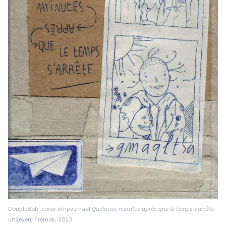
DoubleBob, cover stripverhaal
Quelques minutes après que le temps s’arrête
,
uitgeverij Frémok, 2023.