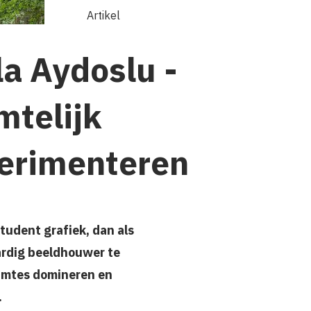
Artikel
la Aydoslu -
mtelijk
erimenteren
student grafiek, dan als
ardig beeldhouwer te
uimtes domineren en
.