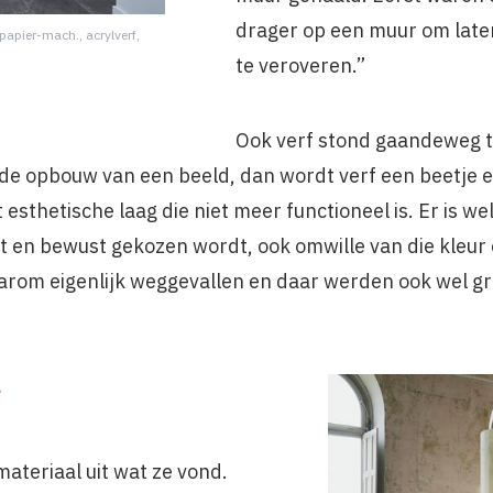
drager op een muur om later 
 papier-mach., acrylverf,
te veroveren.”
Ook verf stond gaandeweg te
 de opbouw van een beeld, dan wordt verf een beetje 
 esthetische laag die niet meer functioneel is. Er is w
t en bewust gekozen wordt, ook omwille van die kleur e
aarom eigenlijk weggevallen en daar werden ook wel g
L
materiaal uit wat ze vond.