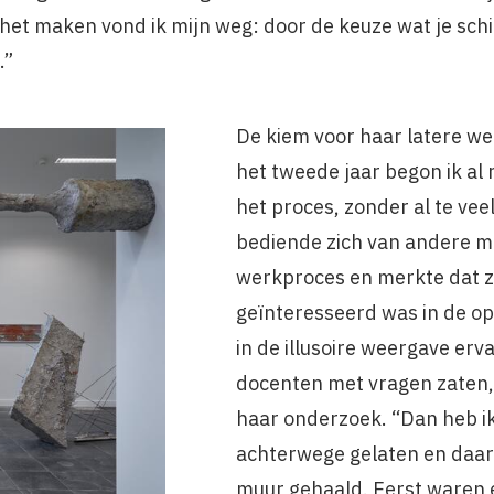
het maken vond ik mijn weg: door de keuze wat je schil
.”
De kiem voor haar latere we
het tweede jaar begon ik al r
het proces, zonder al te vee
bediende zich van andere ma
werkproces en merkte dat ze
geïnteresseerd was in de o
in de illusoire weergave erv
docenten met vragen zaten, 
haar onderzoek. “Dan heb ik
achterwege gelaten en daar
muur gehaald. Eerst waren e