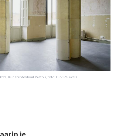
2021, Kunstenfestival Watou, foto: Dirk Pauwels
aarin je