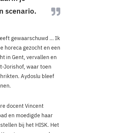
n scenario.
 heeft gewaarschuwd … Ik
de horeca gezocht en een
ht in Gent, vervallen en
t-Jorishof, waar toen
hrikten. Aydoslu bleef
nnen.
re docent Vincent
pad en moedigde haar
tellen bij het HISK. Het