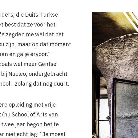
uders, die Duits-Turkse
t best dat ze voor het
Ze zegden me wel dat het
zou zijn, maar op dat moment
aan en ga je ervoor.”
zoals wel meer Gentse
 bij Nucleo, ondergebracht
hool - zolang dat nog duurt.
re opleiding met vrije
 (nu School of Arts van
twee jaar begon het te
r niet echt lag: “Je moest