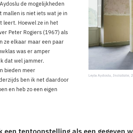
 Aydoslu de mogelijkheden
mallen is niet iets wat je in
t leert. Hoewel ze in het
er Peter Rogiers (1967) als
n ze elkaar maar een paar
uwklas was er amper
 ik dat wel jammer.
n bieden meer
Leyla Aydoslu,
Installatie
, 
erzijds ben ik net daardoor
oen en heb zo een eigen
 een tentoonstelling als een gegeven w