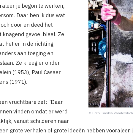
aleer je begon te werken,
dersom. Daar ben ik dus wat
toch door en deed het
t knagend gevoel bleef. Ze
t het er in de richting
anders aan toeging en
 slaan. Ze kreeg er onder
elein (1953), Paul Casaer
ens (1971).
een vruchtbare zet: “Daar
kunnen vinden omdat er werd
© Foto: Saskia Vanderstich
ktijk, vanuit schilderen naar
en grote verhalen of grote ideeën hebben vooraleer j