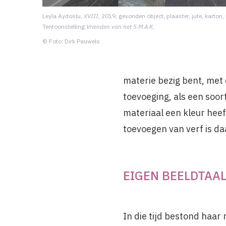
Leyla Aydoslu,
XVIII
, 2019, gevonden object, plaaster, jute, karton,
Tentoonstelling
Vrienden van het S.M.A.K.
© Foto: Dirk Pauwels
materie bezig bent, met
toevoeging, als een soort
materiaal een kleur heef
toevoegen van verf is d
EIGEN BEELDTAA
In die tijd bestond haar 