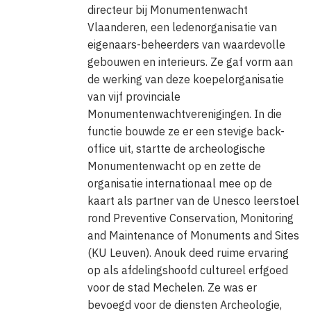
directeur bij Monumentenwacht
Vlaanderen, een ledenorganisatie van
eigenaars-beheerders van waardevolle
gebouwen en interieurs. Ze gaf vorm aan
de werking van deze koepelorganisatie
van vijf provinciale
Monumentenwachtverenigingen. In die
Hiëronymus van Busleyden (ca. 1470-1517) was een
functie bouwde ze er een stevige back-
getalenteerde en ambitieuze jurist uit Aarlen die
office uit, startte de archeologische
zich aan het begin van de zestiende eeuw in
Monumentenwacht op en zette de
Mechelen vestigde. Hij was net aangesteld als lid van
organisatie internationaal mee op de
de Grote Raad, het hoogste rechtscollege in de
kaart als partner van de Unesco leerstoel
Nederlanden, dat in Mechelen zetelde. Van
rond Preventive Conservation, Monitoring
Busleyden liet zijn woning verbouwen tot een
and Maintenance of Monuments and Sites
luxueus stadspaleis. Hij verzamelde er kunstwerken
(KU Leuven). Anouk deed ruime ervaring
en boeken en hij ontving er Erasmus, Thomas More
op als afdelingshoofd cultureel erfgoed
voor de stad Mechelen. Ze was er
en andere belangrijke humanisten van zijn tijd.
bevoegd voor de diensten Archeologie,