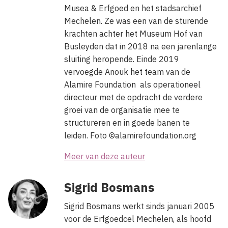
Musea & Erfgoed en het stadsarchief
Mechelen beleefde tussen 1507 en 1530 haar
Mechelen. Ze was een van de sturende
Bourgondische hoogdagen toen Margareta van
krachten achter het Museum Hof van
Oostenrijk vanuit die stad de Nederlanden bestuurde. Als
Busleyden dat in 2018 na een jarenlange
hof- en hoofdstad kende Mechelen een grote culturele
sluiting heropende. Einde 2019
uitstraling, wat resulteerde in een indrukwekkende
vervoegde Anouk het team van de
Alamire Foundation als operationeel
kunstproductie. Het Museum Hof van Busleyden heeft
directeur met de opdracht de verdere
heel wat topstukken in huis, schilderkunst, het
groei van de organisatie mee te
schitterende Koorboek van Margareta van Oostenrijk,
structureren en in goede banen te
gepolychromeerd houtsnijwerk zoals de befaamde
leiden. Foto ©alamirefoundation.org
‘Mechelse popjes’ die de wereld hebben veroverd, de
Meer van deze auteur
unieke collectie Besloten Hofjes…Het zijn blikvangers in
het grote verhaal van Mechelen en de Bourgondische
Sigrid Bosmans
renaissance.
Sigrid Bosmans werkt sinds januari 2005
voor de Erfgoedcel Mechelen, als hoofd