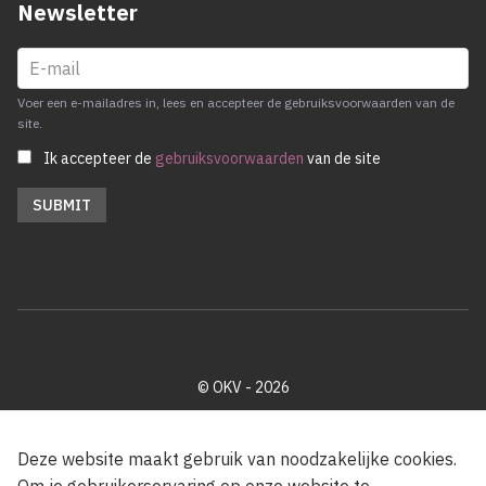
Newsletter
Voer een e-mailadres in, lees en accepteer de gebruiksvoorwaarden van de
site.
Ik accepteer de
gebruiksvoorwaarden
van de site
© OKV - 2026
Privacy policy
Cookie disclaimer
Footer
Deze website maakt gebruik van noodzakelijke cookies.