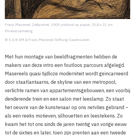
Frans Masereel, Zelfportret, 1909, potlood op papier, 25,8 x 21 cm
Privéverzameling
© S A B AM & Frans Masereel Stiftung Saarbrücken
Met hun montage van beeldfragmenten hebben de
makers van deze intro een foutloos parcours afgelegd.
Masereels quasi tijdloze moderniteit wordt geïncarneerd
door staatlantaarns, de skyline van een metropool,
verlichte ramen van appartementsgebouwen, een voorbij
denderende trein en een salon met leeslamp. Zo staat
het oeuvre van de kunstenaar op ons netvlies gebrand –
als een reeks motieven, silhouetten en leestekens. Zo
kwam het tot ons sinds de jaren twintig van vorige eeuw
tot de sixties en later, toen zijn prenten aan een tweede