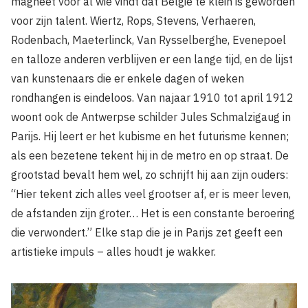
magneet voor al wie vindt dat België te klein is geworden
voor zijn talent. Wiertz, Rops, Stevens, Verhaeren,
Rodenbach, Maeterlinck, Van Rysselberghe, Evenepoel
en talloze anderen verblijven er een lange tijd, en de lijst
van kunstenaars die er enkele dagen of weken
rondhangen is eindeloos. Van najaar 1910 tot april 1912
woont ook de Antwerpse schilder Jules Schmalzigaug in
Parijs. Hij leert er het kubisme en het futurisme kennen;
als een bezetene tekent hij in de metro en op straat. De
grootstad bevalt hem wel, zo schrijft hij aan zijn ouders:
“Hier tekent zich alles veel grootser af, er is meer leven,
de afstanden zijn groter… Het is een constante beroering
die verwondert.” Elke stap die je in Parijs zet geeft een
artistieke impuls – alles houdt je wakker.