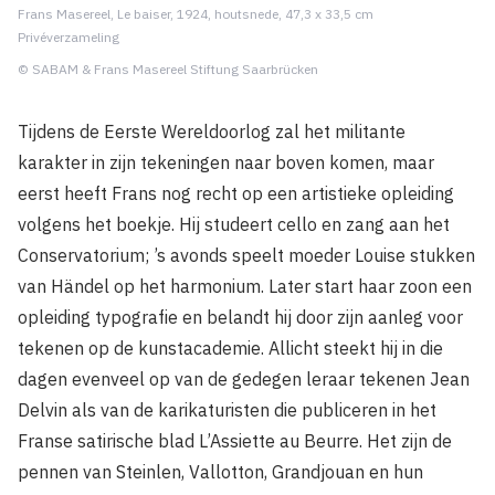
Frans Masereel, Le baiser, 1924, houtsnede, 47,3 x 33,5 cm
Privéverzameling
© SABAM & Frans Masereel Stiftung Saarbrücken
Tijdens de Eerste Wereldoorlog zal het militante
karakter in zijn tekeningen naar boven komen, maar
eerst heeft Frans nog recht op een artistieke opleiding
volgens het boekje. Hij studeert cello en zang aan het
Conservatorium; ’s avonds speelt moeder Louise stukken
van Händel op het harmonium. Later start haar zoon een
opleiding typografie en belandt hij door zijn aanleg voor
tekenen op de kunstacademie. Allicht steekt hij in die
dagen evenveel op van de gedegen leraar tekenen Jean
Delvin als van de karikaturisten die publiceren in het
Franse satirische blad L’Assiette au Beurre. Het zijn de
pennen van Steinlen, Vallotton, Grandjouan en hun