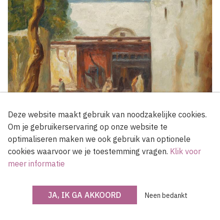
Deze website maakt gebruik van noodzakelijke cookies.
Om je gebruikerservaring op onze website te
optimaliseren maken we ook gebruik van optionele
cookies waarvoor we je toestemming vragen.
Klik voor
Frans Masereel, Tunis, 1909, olieverf op doek, 44 x 51 cm Collectie mevr.
meer informatie
Mireille Masereel
© SABAM & Frans Masereel Stiftung Saarbrücken Lukas-art in flanders
JA, IK GA AKKOORD
Neen bedankt