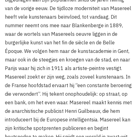
van de vorige eeuw. De tijdloze moderniteit van Masereel
heeft vele kunstenaars beïnvloed, tot vandaag. Dit
nummer neemt ons mee naar Blankenberge in 1889,
waar de wortels van Masereels oeuvre liggen in de
burgerlijke kunst van het fin de siècle en de Belle
Époque. We volgen hem naar de kunstacademie in Gent,
maar ook in de steegjes en kroegen van de stad, en naar
Parijs waar hij zich in 1911 als artiste-peintre vestigt.
Masereel zoekt er zijn weg, zoals zoveel kunstenaars. In
de Franse hoofdstad ervaart hij “een constante beroering
die verwondert”. Hij tekent onophoudelijk: op straat, op
een bank, om het even waar. Masereel maakt kennis met
de anarchistische publicist Henri Guilbeaux, die hem
introduceert bij de Europese intelligentsia. Masereel kan
zijn kritische spotprenten publiceren en begint
houtsneden te maken. Hij snijdt een wereld in zwart-wit,