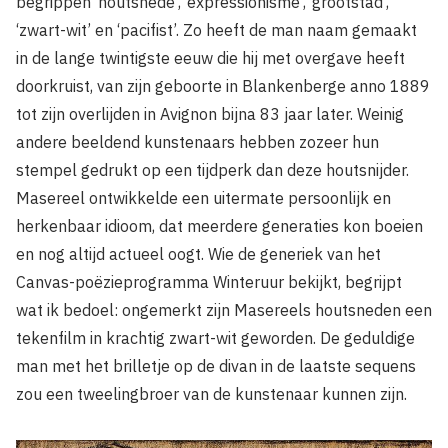
begrippen ‘houtsnede’, ‘expressionisme’, ‘grootstad’,
‘zwart-wit’ en ‘pacifist’. Zo heeft de man naam gemaakt
in de lange twintigste eeuw die hij met overgave heeft
doorkruist, van zijn geboorte in Blankenberge anno 1889
tot zijn overlijden in Avignon bijna 83 jaar later. Weinig
andere beeldend kunstenaars hebben zozeer hun
stempel gedrukt op een tijdperk dan deze houtsnijder.
Masereel ontwikkelde een uitermate persoonlijk en
herkenbaar idioom, dat meerdere generaties kon boeien
en nog altijd actueel oogt. Wie de generiek van het
Canvas-poëzieprogramma Winteruur bekijkt, begrijpt
wat ik bedoel: ongemerkt zijn Masereels houtsneden een
tekenfilm in krachtig zwart-wit geworden. De geduldige
man met het brilletje op de divan in de laatste sequens
zou een tweelingbroer van de kunstenaar kunnen zijn.