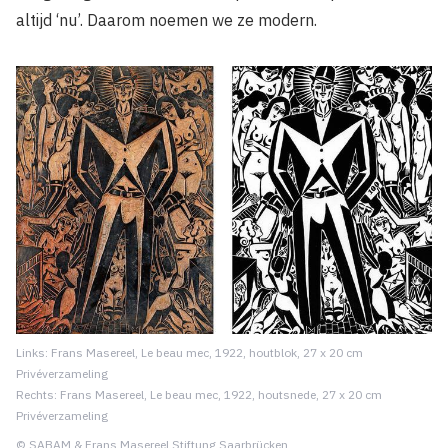
altijd ‘nu’. Daarom noemen we ze modern.
Links: Frans Masereel, Le beau mec, 1922, houtblok, 27 x 20 cm
Privéverzameling
Rechts: Frans Masereel, Le beau mec, 1922, houtsnede, 27 x 20 cm
Privéverzameling
© SABAM & Frans Masereel Stiftung Saarbrücken