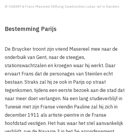
© SABAM & Frans Masereel Stiftung Saarbrücken Lukas-art in flanders
Bestemming Parijs
De Bruycker troont zijn vriend Masereel mee naar de
onderbuik van Gent, naar de steegjes,
stationswachtzalen en kroegen waar hij werkt. Daar
ervaart Frans dat de personages van Steinlen echt
bestaan. Straks zal hij ze ook in Parijs op straat
tegenkomen, tijdens een eerste bezoek aan die stad dat
naar meer doet verlangen. Na een lang studieverblijf in
Tunesië met zijn Franse vriendin Pauline zal hij zich in
december 1911 als artiste-peintre in de Franse
hoofdstad vestigen. Het huis waar het stel aanvankelijk
verblijft, rue de Navarre 3 in het 5e arrondissement