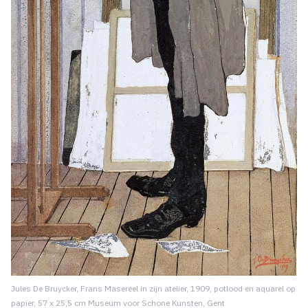
Jules De Bruycker, Frans Masereel in zijn atelier, 1909, potlood en aquarel op
papier, 57 x 25,5 cm Museum voor Schone Kunsten, Gent