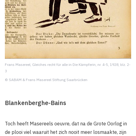
Frans Masereel, Gleiches recht für alle in Die Kämpferin, nr. 4-5, 1928, blz. 2-
3
© SABAM & Frans Masereel Stiftung Saarbrücken
Blankenberghe-Bains
Toch heeft Masereels oeuvre, dat na de Grote Oorlog in
de plooi viel waaruit het zich nooit meer losmaakte, zijn